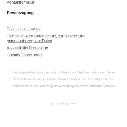
Kontaktformular
Pressezugang
Rechtliche Hinweise
Richtlinien zum Datenschutz, zur Verarbeitung
personenbezogener Daten
Accessibility Declaration
Cookie-Einstellungen
Die dargestellten Aktivitäten sind mit Risiken und Gefahren verbunden. Jeder
Anwender muss eine Ausbildung absolviert haben und über entsprechende
Kompetenzen in der Benutzung der Ausrüstung bei diesen Aktivitäten verfügen.
© 1995-2026 Petzl