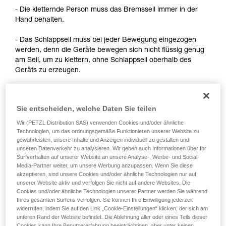
Informationen richtig verstanden haben.
- Die kletternde Person muss das Bremsseil immer in der
Die Beherrschung dieser Techniken setzt eine
Hand behalten.
entsprechende Ausbildung und ein spezielles
Training voraus. Prüfen Sie zusammen mit
- Das Schlappseil muss bei jeder Bewegung eingezogen
einem Profi, ob Sie in der Lage sind, den
werden, denn die Geräte bewegen sich nicht flüssig genug
Vorgang alleine sicher zu wiederholen, bevor
am Seil, um zu klettern, ohne Schlappseil oberhalb des
Sie ihn eigenständig durchführen.
Geräts zu erzeugen.
Wir geben Beispiele für die mit Ihrer Aktivität
verbundenen Techniken. Möglicherweise gibt es
noch andere Techniken, die hier nicht
Hinweis:
beschrieben werden.
Sie entscheiden, welche Daten Sie teilen
- Für die Selbstsicherung beim Klettern am Fixseil informiere
Wir (PETZL Distribution SAS) verwenden Cookies und/oder ähnliche
dich über die Lösungen, die in dem technischen Ratschlag
Technologien, um das ordnungsgemäße Funktionieren unserer Website zu
zum Thema Selbstsicherung auf Petzl.com beschrieben
gewährleisten, unsere Inhalte und Anzeigen individuell zu gestalten und
sind.
unseren Datenverkehr zu analysieren. Wir geben auch Informationen über Ihr
Surfverhalten auf unserer Website an unsere Analyse-, Werbe- und Social-
Media-Partner weiter, um unsere Werbung anzupassen. Wenn Sie diese
- Für die Selbstsicherung im Vorstieg gibt es Techniken, die
akzeptieren, sind unsere Cookies und/oder ähnliche Technologien nur auf
eine Änderung des Geräts erfordern, um den Seildurchlauf
unserer Website aktiv und verfolgen Sie nicht auf andere Websites. Die
zu verbessern. Petzl lässt diese Verwendung nicht zu. Zur
Cookies und/oder ähnliche Technologien unserer Partner werden Sie während
Erinnerung: Jegliche Änderung einer PSA außerhalb der
Ihres gesamten Surfens verfolgen. Sie können Ihre Einwilligung jederzeit
Petzl-Betriebsstätten ist verboten.
widerrufen, indem Sie auf den Link „Cookie-Einstellungen“ klicken, der sich am
unteren Rand der Website befindet. Die Ablehnung aller oder eines Teils dieser
Cookies kann Ihre Benutzererfahrung beeinträchtigen, aber unter keinen