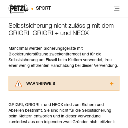
SPORT
Selbstsicherung nicht zulässig mit dem
GRIGRI, GRIGRI + und NEOX
Manchmal werden Sicherungsgeräte mit
Blockierunterstützung zweckentfremdet und für die
Selbstsicherung am Fixseil beim Klettern verwendet, trotz
einer wenig effizienten Handhabung bei dieser Verwendung.
WARNHINWEIS
Lesen Sie die Gebrauchsanweisungen der
Produkte, um die es in diesem Tech Tipp geht,
GRIGRI, GRIGRI + und NEOX sind zum Sichern und
aufmerksam durch, bevor Sie diesen zu Rate
Abseilen bestimmt. Sie sind nicht für die Selbstsicherung
ziehen. Um diese Zusatzinformationen
beim Klettern entworfen und in dieser Verwendung
verstehen zu können, müssen Sie zuerst die in
zumindest aus den folgenden zwei Gründen nicht effizient:
der Gebrauchsanweisung enthaltenen