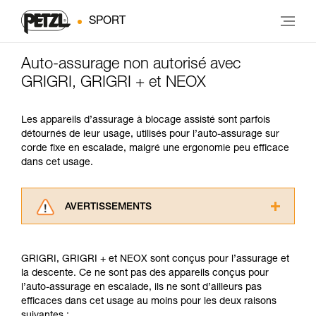
SPORT
Auto-assurage non autorisé avec
GRIGRI, GRIGRI + et NEOX
Les appareils d’assurage à blocage assisté sont parfois
détournés de leur usage, utilisés pour l’auto-assurage sur
corde fixe en escalade, malgré une ergonomie peu efficace
dans cet usage.
AVERTISSEMENTS
Lisez attentivement les notices techniques des
produits utilisés dans ce conseil avant de le
GRIGRI, GRIGRI + et NEOX sont conçus pour l’assurage et
consulter. Vous devez avoir compris les
la descente. Ce ne sont pas des appareils conçus pour
informations de la notice technique pour
l’auto-assurage en escalade, ils ne sont d’ailleurs pas
pouvoir comprendre ce complément
efficaces dans cet usage au moins pour les deux raisons
d’informations.