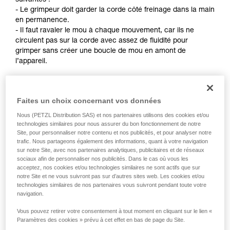
suivantes :
Maîtriser ces techniques nécessite une
- Le grimpeur doit garder la corde côté freinage dans la main
formation et un entraînement spécifique. Validez
en permanence.
avec un professionnel votre capacité à refaire
- Il faut ravaler le mou à chaque mouvement, car ils ne
la manipulation, seul, en toute sécurité, avant
circulent pas sur la corde avec assez de fluidité pour
de la reproduire en autonomie.
grimper sans créer une boucle de mou en amont de
Nous donnons des exemples de techniques
l’appareil.
liées à votre activité. Il peut en exister d’autres
que nous ne décrivons pas ici.
Remarques :
- Pour l’auto-assurage en escalade sur corde fixe, référez-
Faites un choix concernant vos données
vous aux solutions développées dans le conseil technique
Nous (PETZL Distribution SAS) et nos partenaires utilisons des cookies et/ou
Auto-assurage sur Petzl.com.
technologies similaires pour nous assurer du bon fonctionnement de notre
- Pour l’auto-assurage en tête, il existe des techniques
Site, pour personnaliser notre contenu et nos publicités, et pour analyser notre
nécessitant une modification de l’appareil pour améliorer le
trafic. Nous partageons également des informations, quant à votre navigation
défilement de la corde. Petzl n’autorise pas cet usage. Pour
sur notre Site, avec nos partenaires analytiques, publicitaires et de réseaux
sociaux afin de personnaliser nos publicités. Dans le cas où vous les
rappel : toute modification d’un EPI est interdite en dehors
acceptez, nos cookies et/ou technologies similaires ne sont actifs que sur
des ateliers Petzl.
notre Site et ne vous suivront pas sur d’autres sites web. Les cookies et/ou
technologies similaires de nos partenaires vous suivront pendant toute votre
navigation.
Vous pouvez retirer votre consentement à tout moment en cliquant sur le lien «
Paramètres des cookies » prévu à cet effet en bas de page du Site.