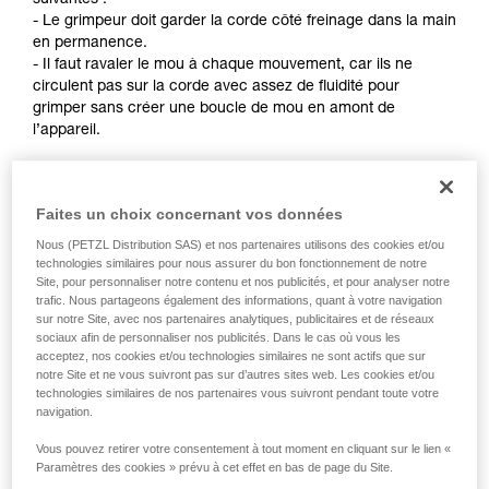
suivantes :
Maîtriser ces techniques nécessite une
- Le grimpeur doit garder la corde côté freinage dans la main
formation et un entraînement spécifique. Validez
en permanence.
avec un professionnel votre capacité à refaire
- Il faut ravaler le mou à chaque mouvement, car ils ne
la manipulation, seul, en toute sécurité, avant
circulent pas sur la corde avec assez de fluidité pour
de la reproduire en autonomie.
grimper sans créer une boucle de mou en amont de
Nous donnons des exemples de techniques
l’appareil.
liées à votre activité. Il peut en exister d’autres
que nous ne décrivons pas ici.
Remarques :
- Pour l’auto-assurage en escalade sur corde fixe, référez-
Faites un choix concernant vos données
vous aux solutions développées dans le conseil technique
Nous (PETZL Distribution SAS) et nos partenaires utilisons des cookies et/ou
Auto-assurage sur Petzl.com.
technologies similaires pour nous assurer du bon fonctionnement de notre
- Pour l’auto-assurage en tête, il existe des techniques
Site, pour personnaliser notre contenu et nos publicités, et pour analyser notre
nécessitant une modification de l’appareil pour améliorer le
trafic. Nous partageons également des informations, quant à votre navigation
défilement de la corde. Petzl n’autorise pas cet usage. Pour
sur notre Site, avec nos partenaires analytiques, publicitaires et de réseaux
sociaux afin de personnaliser nos publicités. Dans le cas où vous les
rappel : toute modification d’un EPI est interdite en dehors
acceptez, nos cookies et/ou technologies similaires ne sont actifs que sur
des ateliers Petzl.
notre Site et ne vous suivront pas sur d’autres sites web. Les cookies et/ou
technologies similaires de nos partenaires vous suivront pendant toute votre
navigation.
Vous pouvez retirer votre consentement à tout moment en cliquant sur le lien «
Paramètres des cookies » prévu à cet effet en bas de page du Site.