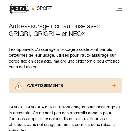
SPORT
Auto-assurage non autorisé avec
GRIGRI, GRIGRI + et NEOX
Les appareils d’assurage à blocage assisté sont parfois
détournés de leur usage, utilisés pour l’auto-assurage sur
corde fixe en escalade, malgré une ergonomie peu efficace
dans cet usage.
AVERTISSEMENTS
Lisez attentivement les notices techniques des
produits utilisés dans ce conseil avant de le
GRIGRI, GRIGRI + et NEOX sont conçus pour l’assurage et
consulter. Vous devez avoir compris les
la descente. Ce ne sont pas des appareils conçus pour
informations de la notice technique pour
l’auto-assurage en escalade, ils ne sont d’ailleurs pas
pouvoir comprendre ce complément
efficaces dans cet usage au moins pour les deux raisons
d’informations.