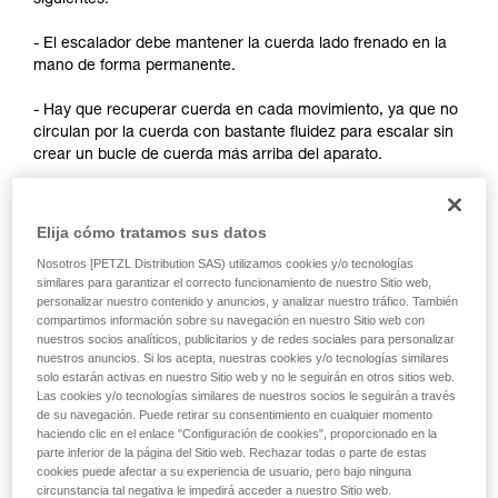
siguientes:
y un entrenamiento específico. Confirme a
través de un profesional su capacidad para
- El escalador debe mantener la cuerda lado frenado en la
ejecutar estas técnicas, solo y con total
mano de forma permanente.
seguridad, antes de ejecutarlas de forma
autónoma.
- Hay que recuperar cuerda en cada movimiento, ya que no
Damos ejemplos de técnicas relacionadas con
circulan por la cuerda con bastante fluidez para escalar sin
su actividad. Pueden existir otras que no
crear un bucle de cuerda más arriba del aparato.
describimos aquí.
Observaciones:
Elija cómo tratamos sus datos
- Para el autoaseguramiento en escalada por cuerda fija,
Nosotros [PETZL Distribution SAS) utilizamos cookies y/o tecnologías
remítase a las soluciones desarrolladas en el consejo
similares para garantizar el correcto funcionamiento de nuestro Sitio web,
técnico Autoaseguramiento en Petzl.com.
personalizar nuestro contenido y anuncios, y analizar nuestro tráfico. También
compartimos información sobre su navegación en nuestro Sitio web con
nuestros socios analíticos, publicitarios y de redes sociales para personalizar
- Para el autoaseguramiento de primero, existen técnicas
nuestros anuncios. Si los acepta, nuestras cookies y/o tecnologías similares
que requieren una modificación del aparato para mejorar la
solo estarán activas en nuestro Sitio web y no le seguirán en otros sitios web.
circulación de la cuerda. Petzl no autoriza esta utilización.
Las cookies y/o tecnologías similares de nuestros socios le seguirán a través
Como recordatorio: cualquier modificación de un EPI está
de su navegación. Puede retirar su consentimiento en cualquier momento
prohibida fuera de los talleres de Petzl.
haciendo clic en el enlace "Configuración de cookies", proporcionado en la
parte inferior de la página del Sitio web. Rechazar todas o parte de estas
cookies puede afectar a su experiencia de usuario, pero bajo ninguna
circunstancia tal negativa le impedirá acceder a nuestro Sitio web.