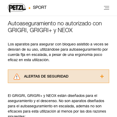
SPORT
Autoaseguramiento no autorizado con
GRIGRI, GRIGRI+ y NEOX
Los aparatos para asegurar con bloqueo asistido a veces se
desvían de su uso, utilizándose para autoaseguramiento por
cuerda fija en escalada, a pesar de una ergonomía poco
eficaz en esta utilización.
ALERTAS DE SEGURIDAD
Lea atentamente las fichas técnicas de los
productos utilizados en este consejo antes de
El GRIGRI, GRIGRI+ y NEOX están diseñados para el
consultarlo. Usted debe comprender la
aseguramiento y el descenso. No son aparatos diseñados
información de la ficha técnica para poder
para el autoaseguramiento en escalada, además no son
comprender este complemento informativo.
eficaces para esta utilización al menos por las dos razones
Dominar estas técnicas requiere una formación