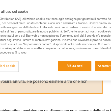
ngamento delle funi può diventare
sori in parallelo consente di ridurre questo
all'uso dei cookie
istribution SAS) utilizziamo cookie e/o tecnologie analoghe per garantire il corretto f
 per personalizzare i nostri contenuti e annunci e analizzare il traffico. Condividiamo, in
sulla navigazione dell’utente sul Sito web con i nostri partner di servizi di analisi dei dat
edia al fine di personalizzare le nostre pubblicità. Se l’utente accetta, i nostri cookie e
anno attivi solo sul Sito web e non seguiranno l’utente su altri siti. I cookie e/o tecnol
artner seguiranno l’utente durante la navigazione. L’utente può revocare il proprio conse
do clic sul link “Impostazioni cookie”, disponibile nella parte inferiore del Sito web. Il 
 dei prodotti utilizzati in questo consiglio prima di
ali cookie potrebbe compromettere l’esperienza dell’utente, ma in nessun caso tale rifiu
azioni dell’istruzione tecnica per poter capire queste
i accedere al Sito web.
de una formazione ed un addestramento specifico.
ioni cookie
Rifiuta tutti
Accetta t
pacità di rifare la manovra, da soli, in piena sicurezza,
vostra attività. Ne possono esistere altre che non