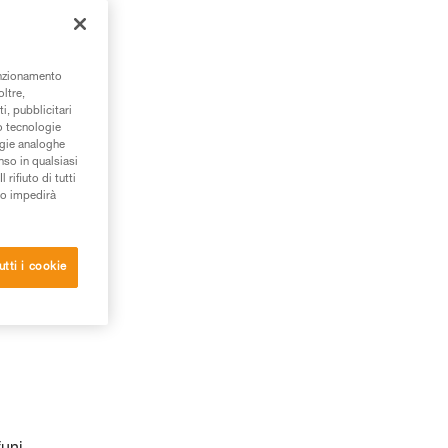
unzionamento
oltre,
i, pubblicitari
/o tecnologie
ogie analoghe
nso in qualsiasi
rifiuto di tutti
to impedirà
utti i cookie