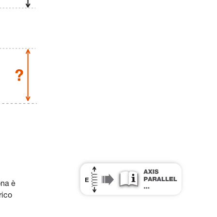
ona è
rico