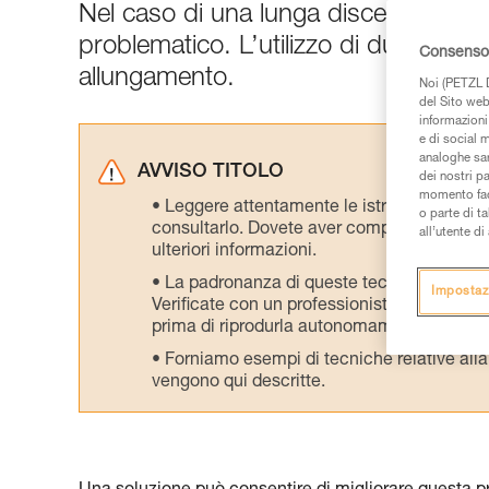
Nel caso di una lunga discesa, l’allu
problematico. L’utilizzo di due discen
Consenso 
allungamento.
Noi (PETZL D
del Sito web,
informazioni 
e di social m
analoghe sar
AVVISO TITOLO
dei nostri p
momento facen
Leggere attentamente le istruzioni tecniche
o parte di t
consultarlo. Dovete aver compreso le inform
all’utente d
ulteriori informazioni.
La padronanza di queste tecniche richie
Impostaz
Verificate con un professionista la vostra ca
prima di riprodurla autonomamente.
Forniamo esempi di tecniche relative alla 
vengono qui descritte.