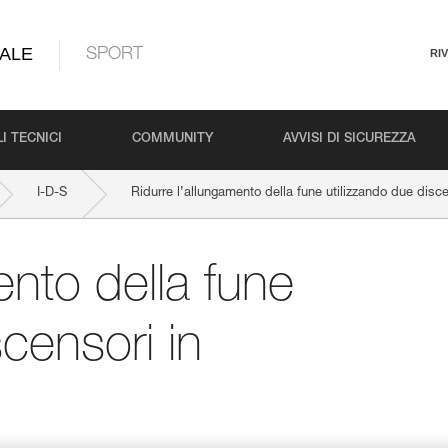
ALE
SPORT
RI
I TECNICI
COMMUNITY
AVVISI DI SICUREZZA
I-D-S
Ridurre l’allungamento della fune utilizzando due discen
ento della fune
scensori in