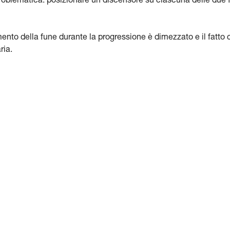
roblematica: posizionare un discensore su ciascuna delle due 
gamento della fune durante la progressione è dimezzato e il fatto
ria.