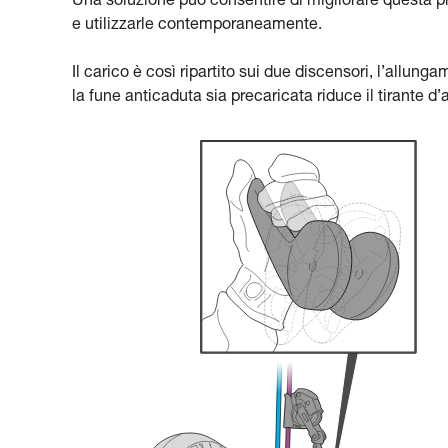
Una soluzione può consentire di migliorare questa p
e utilizzarle contemporaneamente.
Il carico è così ripartito sui due discensori, l’allun
la fune anticaduta sia precaricata riduce il tirante d’a