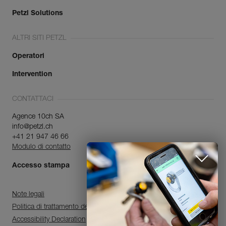
Petzl Solutions
ALTRI SITI PETZL
Operatori
Intervention
CONTATTACI
Agence 10ch SA
info@petzl.ch
+41 21 947 46 66
Modulo di contatto
Accesso stampa
Note legali
Politica di trattamento dei dati personali e di gestione dei cookie
Accessibility Declaration