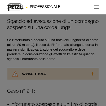
PROFESSIONALE
Sgancio ed evacuazione di un compagno
sospeso su una corda lunga
Se l'infortunato è caduto su una notevole lunghezza di corda
(oltre i 20 m circa), il peso dell'infortunato allunga la corda in
maniera significativa. L’azione del soccorritore deve
prendere in considerazione gli effetti dell'elasticità quando
sgancia l'infortunato dalla corda.
AVVISO TITOLO
Leggere attentamente le istruzioni tecniche dei
prodotti utilizzati in questo consiglio prima di
Caso n° 2.1:
consultarlo. Dovete aver compreso le
informazioni dell’istruzione tecnica per poter
capire queste ulteriori informazioni.
- Infortunato sospeso su un tiro di corda.