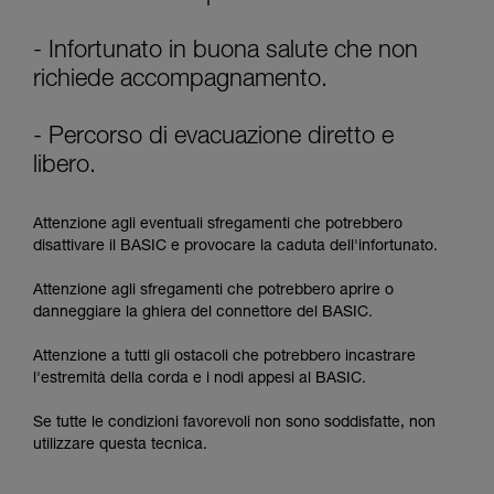
La padronanza di queste tecniche richiede una
formazione ed un addestramento specifico.
Verificate con un professionista la vostra
- Infortunato in buona salute che non
capacità di rifare la manovra, da soli, in piena
richiede accompagnamento.
sicurezza, prima di riprodurla autonomamente.
Forniamo esempi di tecniche relative alla vostra
- Percorso di evacuazione diretto e
attività. Ne possono esistere altre che non
vengono qui descritte.
libero.
Attenzione agli eventuali sfregamenti che potrebbero
disattivare il BASIC e provocare la caduta dell'infortunato.
Attenzione agli sfregamenti che potrebbero aprire o
danneggiare la ghiera del connettore del BASIC.
Attenzione a tutti gli ostacoli che potrebbero incastrare
l'estremità della corda e i nodi appesi al BASIC.
Se tutte le condizioni favorevoli non sono soddisfatte, non
utilizzare questa tecnica.