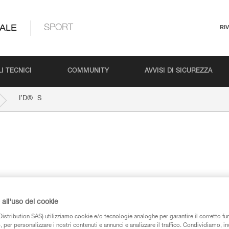
ALE
SPORT
RI
I TECNICI
COMMUNITY
AVVISI DI SICUREZZA
®
I’D
S
all'uso dei cookie
iche
istribution SAS) utilizziamo cookie e/o tecnologie analoghe per garantire il corretto f
 per personalizzare i nostri contenuti e annunci e analizzare il traffico. Condividiamo, in