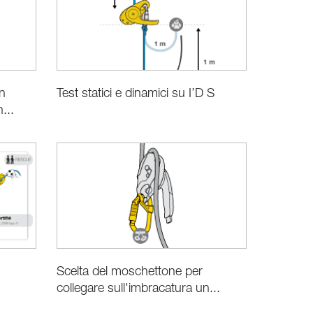
n
Test statici e dinamici su I’D S
...
Scelta del moschettone per
collegare sull'imbracatura un...