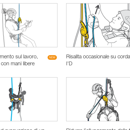
Risalita occasionale su cord
mento sul lavoro,
I'D
 con mani libere