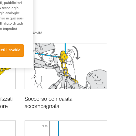
i, pubblicitari
/o tecnologie
ogie analoghe
nso in qualsiasi
rifiuto di tutti
to impedirà
er esperti
Novità
utti i cookie
Soccorso con calata
izzati
accompagnata
tore