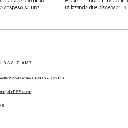
d evacuazione di un
Ridurre l’allungamento della 
 sospeso su una...
utilizzando due discensori in.
ce-ID-S-3 - 7.19 MB
-Declaration-D020AAXX-I'D S - 0.25 MB
scopri ePPEcentre
 MB