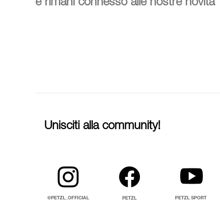
e rimani connesso alle nostre novità
Unisciti alla community!