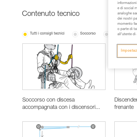
informazioni 
e di social m
Contenuto tecnico
analoghe sar
dei nostri p
momento facen
o parte di t
Tutti i consigli tecnici
Soccorso
Le basi
all’utente d
Impostaz
Soccorso con discesa
Discende
accompagnata con i discensori...
frenante