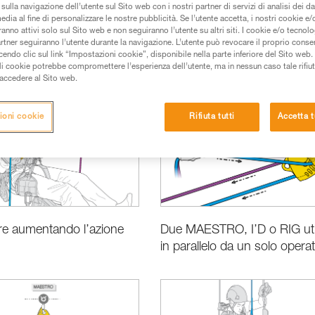
sulla navigazione dell’utente sul Sito web con i nostri partner di servizi di analisi dei dat
edia al fine di personalizzare le nostre pubblicità. Se l’utente accetta, i nostri cookie e
anno attivi solo sul Sito web e non seguiranno l’utente su altri siti. I cookie e/o tecnol
artner seguiranno l’utente durante la navigazione. L’utente può revocare il proprio conse
do clic sul link “Impostazioni cookie”, disponibile nella parte inferiore del Sito web. Il 
ali cookie potrebbe compromettere l’esperienza dell’utente, ma in nessun caso tale rifiu
Prestazioni e informazioni prodotti
Scelta del materiale
Tecniche p
i accedere al Sito web.
ioni cookie
Rifiuta tutti
Accetta t
re aumentando l’azione
Due MAESTRO, I’D o RIG util
in parallelo da un solo opera