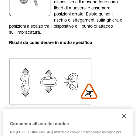
Forniamo esempi di tecniche relative alla vostra
dispositivo e il moschettone sono
attività. Ne possono esistere altre che non
liberi di muoversi e assumere
vengono qui descritte.
posizioni errate. Esiste quindi il
rischio di sfregamenti sulla ghiera o
posizioni a sbalzo tra il dispositivo e il punto di attacco
sull'imbracatura.
Rischi da considerare in modo specifico
Consenso all'uso dei cookie
Noi (PETZL Distribution SAS) utilizziamo cookie e/o tecnologie analoghe per
Raccomandazione per moschettone