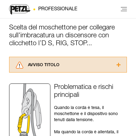
PROFESSIONALE
Scelta del moschettone per collegare
sull'imbracatura un discensore con
clicchetto I’D S, RIG, STOP...
AVVISO TITOLO
Leggere attentamente le istruzioni tecniche dei
prodotti utilizzati in questo consiglio prima di
Problematica e rischi
consultarlo. Dovete aver compreso le
principali
informazioni dell’istruzione tecnica per poter
capire queste ulteriori informazioni.
La padronanza di queste tecniche richiede una
Quando la corda è tesa, il
formazione ed un addestramento specifico.
moschettone e il dispositivo sono
Verificate con un professionista la vostra
tenuti dalla tensione.
capacità di rifare la manovra, da soli, in piena
sicurezza, prima di riprodurla autonomamente.
Ma quando la corda è allentata, il