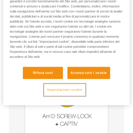
garantire il corretto funzionamento del Sito web, per personalizzare i nostri
e accessori
contenuti e annunci e analizzare il traffico. Condividiamo, inoltre, informazioni
sulla navigazione dell’utente sul Sito web con i nostri partner di servizi di analisi
dei dati, pubblicitari e di social media al fine di personalizzare le nostre
- Utilizzare un moschettone Am’D e una barretta
pubblicità. Se l’utente accetta, i nostri cookie e/o tecnologie analoghe saranno
CAPTIV.
attivi solo sul Sito web e non seguiranno l’utente su altri siti. I cookie e/o
tecnologie analoghe dei nostri partner seguiranno l’utente durante la
- Scegliere il tipo di bloccaggio in base all'utilizzo.
navigazione. L’utente può revocare il proprio consenso in qualsiasi momento
facendo clic sul link “Impostazioni cookie”, disponibile nella parte inferiore del
Sito web. Il rifiuto di tutti o parte di tali cookie potrebbe compromettere
l’esperienza dell’utente, ma in nessun caso tale rifiuto impedirà all’utente di
accedere al Sito web.
Rifiuta tutti
Accetta tutti i cookie
Impostazioni cookie