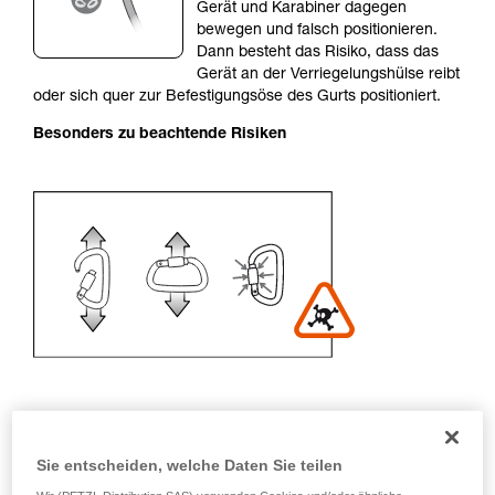
einem Profi, ob Sie in der Lage sind, den
Gerät und Karabiner dagegen
Vorgang alleine sicher zu wiederholen, bevor
bewegen und falsch positionieren.
Sie ihn eigenständig durchführen.
Dann besteht das Risiko, dass das
Wir geben Beispiele für die mit Ihrer Aktivität
Gerät an der Verriegelungshülse reibt
verbundenen Techniken. Möglicherweise gibt es
oder sich quer zur Befestigungsöse des Gurts positioniert.
noch andere Techniken, die hier nicht
Besonders zu beachtende Risiken
beschrieben werden.
Empfehlung für Karabiner und
Sie entscheiden, welche Daten Sie teilen
Zubehör