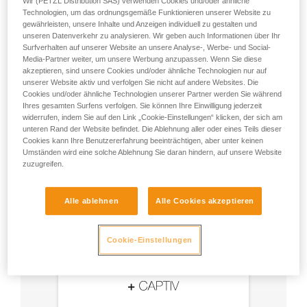
Wir (PETZL Distribution SAS) verwenden Cookies und/oder ähnliche
Technologien, um das ordnungsgemäße Funktionieren unserer Website zu
gewährleisten, unsere Inhalte und Anzeigen individuell zu gestalten und
- Verwenden Sie einen Am’D-Karabiner und einen
unseren Datenverkehr zu analysieren. Wir geben auch Informationen über Ihr
CAPTIV-Positionierungsbügel.
Surfverhalten auf unserer Website an unsere Analyse-, Werbe- und Social-
Media-Partner weiter, um unsere Werbung anzupassen. Wenn Sie diese
- Wählen Sie die dem Einsatzzweck entsprechende
akzeptieren, sind unsere Cookies und/oder ähnliche Technologien nur auf
Verriegelung.
unserer Website aktiv und verfolgen Sie nicht auf andere Websites. Die
Cookies und/oder ähnliche Technologien unserer Partner werden Sie während
Ihres gesamten Surfens verfolgen. Sie können Ihre Einwilligung jederzeit
widerrufen, indem Sie auf den Link „Cookie-Einstellungen“ klicken, der sich am
unteren Rand der Website befindet. Die Ablehnung aller oder eines Teils dieser
Cookies kann Ihre Benutzererfahrung beeinträchtigen, aber unter keinen
Umständen wird eine solche Ablehnung Sie daran hindern, auf unsere Website
zuzugreifen.
Alle ablehnen
Alle Cookies akzeptieren
Cookie-Einstellungen