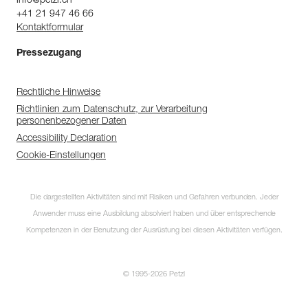
info@petzl.ch
+41 21 947 46 66
Kontaktformular
Pressezugang
Rechtliche Hinweise
Richtlinien zum Datenschutz, zur Verarbeitung
personenbezogener Daten
Accessibility Declaration
Cookie-Einstellungen
Die dargestellten Aktivitäten sind mit Risiken und Gefahren verbunden. Jeder
Anwender muss eine Ausbildung absolviert haben und über entsprechende
Kompetenzen in der Benutzung der Ausrüstung bei diesen Aktivitäten verfügen.
© 1995-2026 Petzl