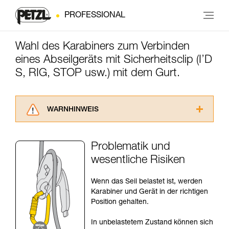
PROFESSIONAL
Wahl des Karabiners zum Verbinden
eines Abseilgeräts mit Sicherheitsclip (I’D
S, RIG, STOP usw.) mit dem Gurt.
WARNHINWEIS
Lesen Sie die Gebrauchsanweisungen der
Produkte, um die es in diesem Tech Tipp geht,
Problematik und
aufmerksam durch, bevor Sie diesen zu Rate
wesentliche Risiken
ziehen. Um diese Zusatzinformationen
verstehen zu können, müssen Sie zuerst die in
der Gebrauchsanweisung enthaltenen
Wenn das Seil belastet ist, werden
Informationen richtig verstanden haben.
Karabiner und Gerät in der richtigen
Die Beherrschung dieser Techniken setzt eine
Position gehalten.
entsprechende Ausbildung und ein spezielles
Training voraus. Prüfen Sie zusammen mit
In unbelastetem Zustand können sich