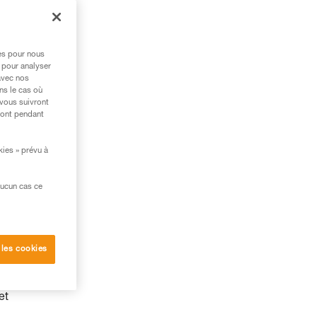
res pour nous
 pour analyser
avec nos
ns le cas où
 vous suivront
ront pendant
kies » prévu à
aucun cas ce
 les cookies
et