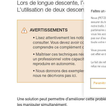
Lors de longue descente, l’élongati
L’utilisation de deux descendeurs en 
Faites un
Nous (PETZL 
assurer du b
notre trafic
AVERTISSEMENTS
partenaires 
vous les acc
Lisez attentivement les notices technique
pas sur d’au
consulter. Vous devez avoir compris les in
toute votre 
comprendre ce complément d’informations
Vous pouvez 
Maîtriser ces techniques nécessite une f
cet effet en
un professionnel votre capacité à refaire la
Le fait de r
reproduire en autonomie.
refus ne vou
Nous donnons des exemples de techniques l
nous ne décrivons pas ici.
Paramètr
Une solution peut permettre d’améliorer cette prob
les manipuler simultanément.