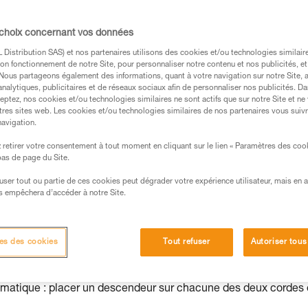
on des cordes peut devenir problématique.
parallèle permet de limiter cette élongation.
 choix concernant vos données
Distribution SAS) et nos partenaires utilisons des cookies et/ou technologies similai
on fonctionnement de notre Site, pour personnaliser notre contenu et nos publicités, et
. Nous partageons également des informations, quant à votre navigation sur notre Site, 
analytiques, publicitaires et de réseaux sociaux afin de personnaliser nos publicités. Da
eptez, nos cookies et/ou technologies similaires ne sont actifs que sur notre Site et ne
s des produits utilisés dans ce conseil avant de le
tres sites web. Les cookies et/ou technologies similaires de nos partenaires vous suiv
formations de la notice technique pour pouvoir
navigation.
.
retirer votre consentement à tout moment en cliquant sur le lien « Paramètres des coo
ormation et un entraînement spécifique. Validez avec
 bas de page du Site.
 manipulation, seul, en toute sécurité, avant de la
efuser tout ou partie de ces cookies peut dégrader votre expérience utilisateur, mais en 
s empêchera d’accéder à notre Site.
iées à votre activité. Il peut en exister d’autres que
es des cookies
Tout refuser
Autoriser tous
lématique : placer un descendeur sur chacune des deux cordes 