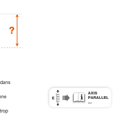
 dans
nne
trop