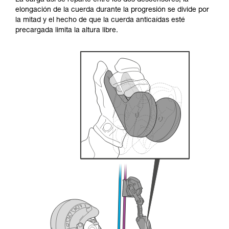
La carga así se reparte entre los dos descensores, la
través de un profesional su capacidad para
elongación de la cuerda durante la progresión se divide por
ejecutar estas técnicas, solo y con total
la mitad y el hecho de que la cuerda anticaídas esté
seguridad, antes de ejecutarlas de forma
precargada limita la altura libre.
autónoma.
Damos ejemplos de técnicas relacionadas con
su actividad. Pueden existir otras que no
describimos aquí.