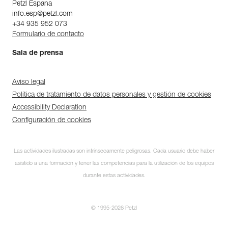
Petzl Espana
info.esp@petzl.com
+34 935 952 073
Formulario de contacto
Sala de prensa
Aviso legal
Política de tratamiento de datos personales y gestión de cookies
Accessibility Declaration
Configuración de cookies
Las actividades ilustradas son intrínsecamente peligrosas. Cada usuario debe haber
asistido a una formación y tener las competencias para la utilización de los equipos
durante estas actividades.
© 1995-2026 Petzl