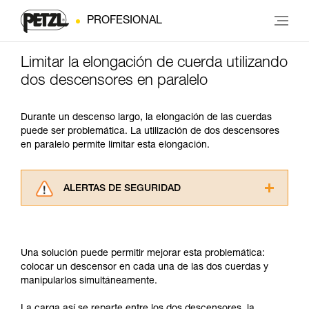
PROFESIONAL
Limitar la elongación de cuerda utilizando
dos descensores en paralelo
Durante un descenso largo, la elongación de las cuerdas
puede ser problemática. La utilización de dos descensores
en paralelo permite limitar esta elongación.
ALERTAS DE SEGURIDAD
Lea atentamente las fichas técnicas de los
productos utilizados en este consejo antes de
consultarlo. Usted debe comprender la
Una solución puede permitir mejorar esta problemática:
información de la ficha técnica para poder
colocar un descensor en cada una de las dos cuerdas y
comprender este complemento informativo.
manipularlos simultáneamente.
Dominar estas técnicas requiere una formación
y un entrenamiento específico. Confirme a