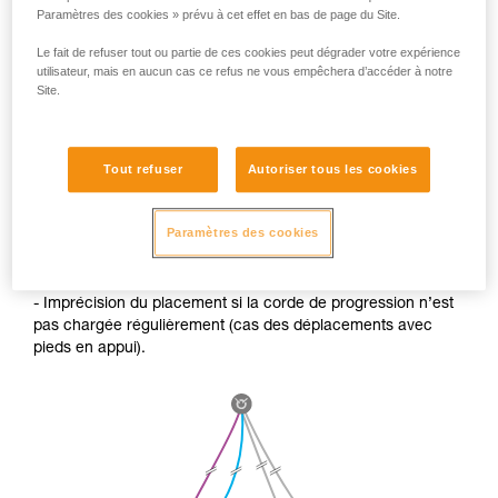
Paramètres des cookies » prévu à cet effet en bas de page du Site.
Le fait de refuser tout ou partie de ces cookies peut dégrader votre expérience
utilisateur, mais en aucun cas ce refus ne vous empêchera d’accéder à notre
Site.
Tout refuser
Autoriser tous les cookies
SI VOUS N’UTILISEZ PAS CETTE TECHNIQUE lors de
longue descente, l’élongation des cordes peut poser deux
Paramètres des cookies
problèmes :
- Imprécision du placement si la corde de progression n’est
pas chargée régulièrement (cas des déplacements avec
pieds en appui).