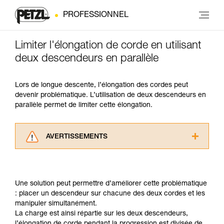
PROFESSIONNEL
Limiter l'élongation de corde en utilisant
deux descendeurs en parallèle
Lors de longue descente, l’élongation des cordes peut
devenir problématique. L’utilisation de deux descendeurs en
parallèle permet de limiter cette élongation.
AVERTISSEMENTS
Lisez attentivement les notices techniques des
produits utilisés dans ce conseil avant de le
consulter. Vous devez avoir compris les
Une solution peut permettre d’améliorer cette problématique
informations de la notice technique pour
: placer un descendeur sur chacune des deux cordes et les
pouvoir comprendre ce complément
manipuler simultanément.
d’informations.
La charge est ainsi répartie sur les deux descendeurs,
Maîtriser ces techniques nécessite une