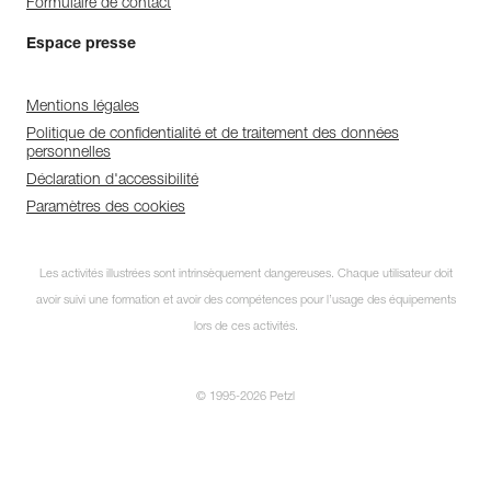
Formulaire de contact
Espace presse
Mentions légales
Politique de confidentialité et de traitement des données
personnelles
Déclaration d'accessibilité
Paramètres des cookies
Les activités illustrées sont intrinsèquement dangereuses. Chaque utilisateur doit
avoir suivi une formation et avoir des compétences pour l’usage des équipements
lors de ces activités.
© 1995-2026 Petzl