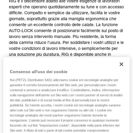
RIG è il discensore adatto alle vostre esigenze di lavoratori
esperti che operano quotidianamente su fune e con accesso
difficile. Compatto e semplice da utilizzare, facilita le vostre
giornate, soprattutto grazie alla maniglia ergonomica che
consente un eccellente controllo delle calate. La funzione
AUTO-LOCK consente di posizionarsi facilmente sul posto di
lavoro senza intervento manuale. Più resistente, la forma
della camma riduce l’usura. Per soddisfare i vostri utilizzi e le
vostre condizioni di lavoro intensive, o semplicemente per
una soluzione più duratura, RIG è disponibile anche in
versione riparabile.
Consenso all'uso dei cookie
Noi (PETZL Distribution SAS) utilizziamo cookie e/o tecnologie analoghe per
garantire il corretto funzionamento del Sito web, per personalizzare i nostri
contenuti e annunci e analizzare il traffico. Condividiamo, inoltre, informazioni
sulla navigazione dell’utente sul Sito web con i nostri partner di servizi di analisi
dei dati, pubblicitari e di social media al fine di personalizzare le nostre
pubblicità. Se l’utente accetta, i nostri cookie e/o tecnologie analoghe saranno
attivi solo sul Sito web e non seguiranno l’utente su altri siti. I cookie e/o
tecnologie analoghe dei nostri partner seguiranno l’utente durante la
navigazione. L’utente può revocare il proprio consenso in qualsiasi momento
facendo clic sul link “Impostazioni cookie”, disponibile nella parte inferiore del
Sito web. Il rifiuto di tutti o parte di tali cookie potrebbe compromettere