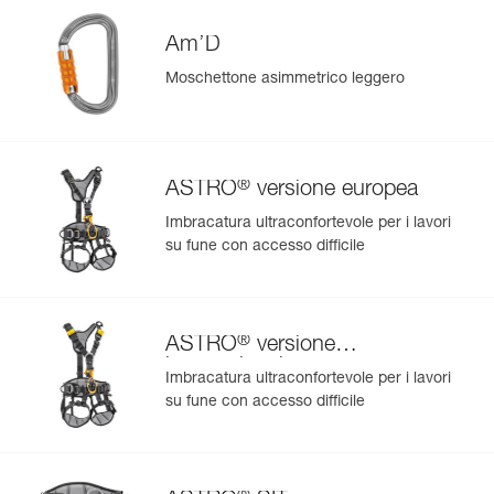
versione riparabile (D021BA00 / D021BA01): è possibile
sostituire la camma e il perno, grazie al kit di riparazione
Am’D
(venduto separatamente, codice D021CA00).
Moschettone asimmetrico leggero
®
ASTRO
versione europea
Imbracatura ultraconfortevole per i lavori
su fune con accesso difficile
®
ASTRO
versione
internazionale
Imbracatura ultraconfortevole per i lavori
su fune con accesso difficile