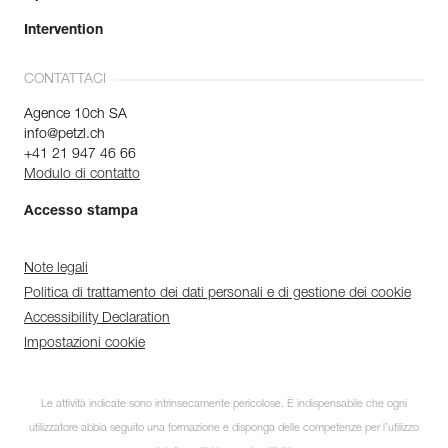
Intervention
CONTATTACI
Agence 10ch SA
info@petzl.ch
+41 21 947 46 66
Modulo di contatto
Accesso stampa
Note legali
Politica di trattamento dei dati personali e di gestione dei cookie
Accessibility Declaration
Impostazioni cookie
Le attività indicate sono intrinsecamente pericolose. È indispensabile che ogni
utilizzatore abbia seguito una formazione e disponga delle competenze per l’utilizzo