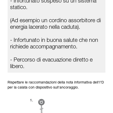
- Infortunato sospeso su un sistema
La padronanza di queste tecniche richiede una
formazione ed un addestramento specifico.
statico.
Verificate con un professionista la vostra
capacità di rifare la manovra, da soli, in piena
(Ad esempio un cordino assorbitore di
sicurezza, prima di riprodurla autonomamente.
Forniamo esempi di tecniche relative alla vostra
energia lacerato nella caduta).
attività. Ne possono esistere altre che non
vengono qui descritte.
- Infortunato in buona salute che non
richiede accompagnamento.
- Percorso di evacuazione diretto e
libero.
Rispettare le raccomandazioni della nota informativa dell'I’D
per la calata con dispositivo sull'ancoraggio.