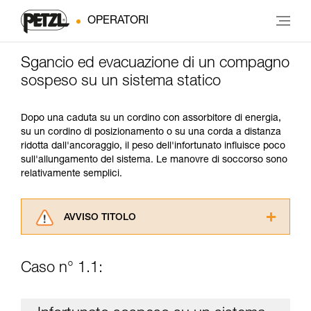
OPERATORI
Sgancio ed evacuazione di un compagno
sospeso su un sistema statico
Dopo una caduta su un cordino con assorbitore di energia,
su un cordino di posizionamento o su una corda a distanza
ridotta dall'ancoraggio, il peso dell'infortunato influisce poco
sull'allungamento del sistema. Le manovre di soccorso sono
relativamente semplici.
AVVISO TITOLO
Leggere attentamente le istruzioni tecniche dei
prodotti utilizzati in questo consiglio prima di
Caso n° 1.1:
consultarlo. Dovete aver compreso le
informazioni dell’istruzione tecnica per poter
capire queste ulteriori informazioni.