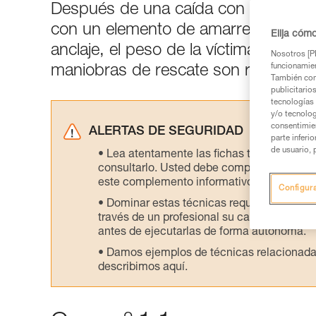
Después de una caída con un eleme
con un elemento de amarre de sujeci
Elija cóm
anclaje, el peso de la víctima influy
Nosotros [PE
funcionamien
maniobras de rescate son relativame
También com
publicitario
tecnologías 
y/o tecnolog
consentimie
ALERTAS DE SEGURIDAD
parte inferi
de usuario, 
Lea atentamente las fichas técnicas de l
consultarlo. Usted debe comprender la inf
este complemento informativo.
Configur
Dominar estas técnicas requiere una for
través de un profesional su capacidad para 
antes de ejecutarlas de forma autónoma.
Damos ejemplos de técnicas relacionadas 
describimos aquí.