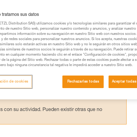
nto de amarre con absorbedor de energía,
ón o con una cuerda a poca distancia del
o tratamos sus datos
e poco en el alargamiento del soporte. Las
TZL Distribution SAS) utilizamos cookies y/o tecnologías similares para garantizar el 
to de nuestro Sitio web, personalizar nuestro contenido y anuncios, y analizar nuestro 
nte simples.
partimos información sobre su navegación en nuestro Sitio web con nuestros socios a
s y de redes sociales para personalizar nuestros anuncios. Si los acepta, nuestras cook
similares solo estarán activas en nuestro Sitio web y no le seguirán en otros sitios we
ías similares de nuestros socios le seguirán a través de su navegación. Puede retirar s
nto en cualquier momento haciendo clic en el enlace "Configuración de cookies", prop
or de la página del Sitio web. Rechazar todas o parte de estas cookies puede afectar a 
pero bajo ninguna circunstancia tal negativa le impedirá acceder a nuestro Sitio web.
os productos utilizados en este consejo antes de
ormación de la ficha técnica para poder comprender
ación de cookies
Rechazarlas todas
Aceptar todas
mación y un entrenamiento específico. Confirme a
ejecutar estas técnicas, solo y con total seguridad,
con su actividad. Pueden existir otras que no