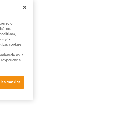
correcto
tráfico.
nalíticos,
ies y/o
b. Las cookies
u
orcionado en la
su experiencia
 las cookies