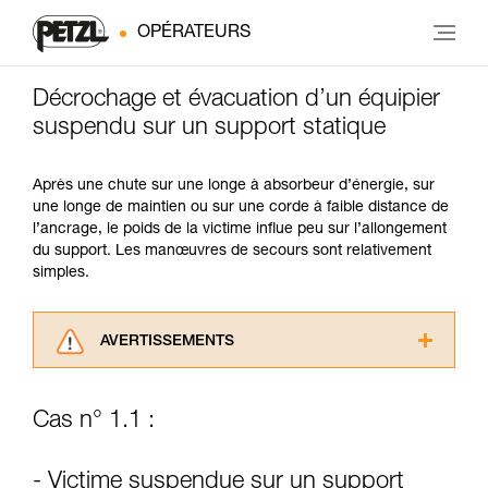
OPÉRATEURS
Décrochage et évacuation d’un équipier
suspendu sur un support statique
Après une chute sur une longe à absorbeur d’énergie, sur
une longe de maintien ou sur une corde à faible distance de
l’ancrage, le poids de la victime influe peu sur l’allongement
du support. Les manœuvres de secours sont relativement
simples.
AVERTISSEMENTS
Lisez attentivement les notices techniques des
produits utilisés dans ce conseil avant de le
Cas n° 1.1 :
consulter. Vous devez avoir compris les
informations de la notice technique pour
pouvoir comprendre ce complément
- Victime suspendue sur un support