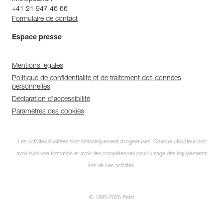
+41 21 947 46 66
Formulaire de contact
Espace presse
Mentions légales
Politique de confidentialité et de traitement des données
personnelles
Déclaration d'accessibilité
Paramètres des cookies
Les activités illustrées sont intrinsèquement dangereuses. Chaque utilisateur doit
avoir suivi une formation et avoir des compétences pour l’usage des équipements
lors de ces activités.
© 1995-2026 Petzl