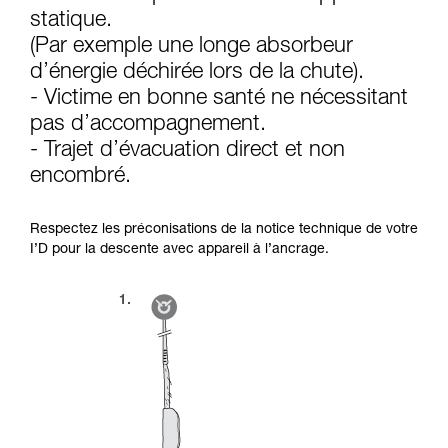
d’informations.
statique.
Maîtriser ces techniques nécessite une
formation et un entraînement spécifique. Validez
(Par exemple une longe absorbeur
avec un professionnel votre capacité à refaire
d’énergie déchirée lors de la chute).
la manipulation, seul, en toute sécurité, avant
- Victime en bonne santé ne nécessitant
de la reproduire en autonomie.
pas d’accompagnement.
Nous donnons des exemples de techniques
liées à votre activité. Il peut en exister d’autres
- Trajet d’évacuation direct et non
que nous ne décrivons pas ici.
encombré.
Respectez les préconisations de la notice technique de votre
I’D pour la descente avec appareil à l’ancrage.