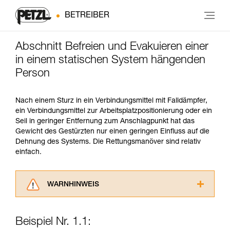
BETREIBER
Abschnitt Befreien und Evakuieren einer
in einem statischen System hängenden
Person
Nach einem Sturz in ein Verbindungsmittel mit Falldämpfer,
ein Verbindungsmittel zur Arbeitsplatzpositionierung oder ein
Seil in geringer Entfernung zum Anschlagpunkt hat das
Gewicht des Gestürzten nur einen geringen Einfluss auf die
Dehnung des Systems. Die Rettungsmanöver sind relativ
einfach.
WARNHINWEIS
Lesen Sie die Gebrauchsanweisungen der
Produkte, um die es in diesem Tech Tipp geht,
Beispiel Nr. 1.1:
aufmerksam durch, bevor Sie diesen zu Rate