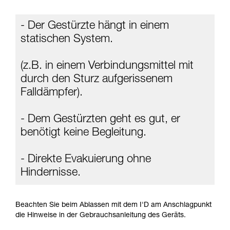
ziehen. Um diese Zusatzinformationen
verstehen zu können, müssen Sie zuerst die in
- Der Gestürzte hängt in einem
der Gebrauchsanweisung enthaltenen
Informationen richtig verstanden haben.
statischen System.
Die Beherrschung dieser Techniken setzt eine
entsprechende Ausbildung und ein spezielles
(z.B. in einem Verbindungsmittel mit
Training voraus. Prüfen Sie zusammen mit
einem Profi, ob Sie in der Lage sind, den
durch den Sturz aufgerissenem
Vorgang alleine sicher zu wiederholen, bevor
Falldämpfer).
Sie ihn eigenständig durchführen.
Wir geben Beispiele für die mit Ihrer Aktivität
verbundenen Techniken. Möglicherweise gibt es
- Dem Gestürzten geht es gut, er
noch andere Techniken, die hier nicht
benötigt keine Begleitung.
beschrieben werden.
- Direkte Evakuierung ohne
Hindernisse.
Beachten Sie beim Ablassen mit dem I'D am Anschlagpunkt
die Hinweise in der Gebrauchsanleitung des Geräts.