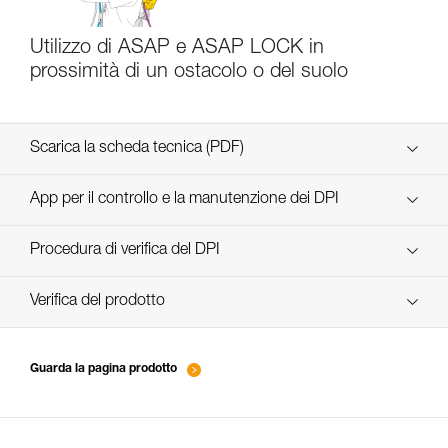
Utilizzo di ASAP e ASAP LOCK in
prossimità di un ostacolo o del suolo
Scarica la scheda tecnica (PDF)
Technical Notice
App per il controllo e la manutenzione dei DPI
scopri ePPEcentre
Procedura di verifica del DPI
verif-EPI-ASAP-LOCK-procedure-IT
Verifica del prodotto
verif-EPI-ASAP-LOCK-suivi-IT
Guarda la pagina prodotto