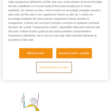
sulla navigazione dell’utente sul Sito web con i nostri partner di servizi di analisi
dei dati, pubblicitari e di social media al fine di personalizzare le nostre
pubblicità. Se l’utente accetta, i nostri cookie e/o tecnologie analoghe saranno
attivi solo sul Sito web e non seguiranno l’utente su altri siti. I cookie e/o
Soccorso su fune: discesa accompagnata
tecnologie analoghe dei nostri partner seguiranno l’utente durante la
con ASAP e ASAP LOCK
navigazione. L’utente può revocare il proprio consenso in qualsiasi momento
facendo clic sul link “Impostazioni cookie”, disponibile nella parte inferiore del
Sito web. Il rifiuto di tutti o parte di tali cookie potrebbe compromettere
l’esperienza dell’utente, ma in nessun caso tale rifiuto impedirà all’utente di
accedere al Sito web.
Rifiuta tutti
Accetta tutti i cookie
Impostazioni cookie
Utilizzo di ASAP e ASAP LOCK con forte
vento