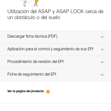
Utilización del ASAP y ASAP LOCK cerca de
un obstáculo o del suelo
Descargar ficha técnica (PDF)
Technical Notice
Aplicación para el control y seguimiento de sus EPI
descubra ePPEcentre
Procedimiento de revisión del EPI
verif-EPI-ASAP-LOCK-procedure-ES
Ficha de seguimiento del EPI
verif-EPI-ASAP-LOCK-suivi-ES
Ver la página del producto