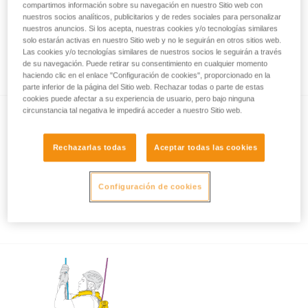
compartimos información sobre su navegación en nuestro Sitio web con
nuestros socios analíticos, publicitarios y de redes sociales para personalizar
nuestros anuncios. Si los acepta, nuestras cookies y/o tecnologías similares
solo estarán activas en nuestro Sitio web y no le seguirán en otros sitios web.
Rescate por cuerda: descenso acompañado
Las cookies y/o tecnologías similares de nuestros socios le seguirán a través
con ASAP y ASAP LOCK
de su navegación. Puede retirar su consentimiento en cualquier momento
haciendo clic en el enlace "Configuración de cookies", proporcionado en la
parte inferior de la página del Sitio web. Rechazar todas o parte de estas
cookies puede afectar a su experiencia de usuario, pero bajo ninguna
circunstancia tal negativa le impedirá acceder a nuestro Sitio web.
Rechazarlas todas
Aceptar todas las cookies
Configuración de cookies
Utilización del ASAP y ASAP LOCK con
viento fuerte