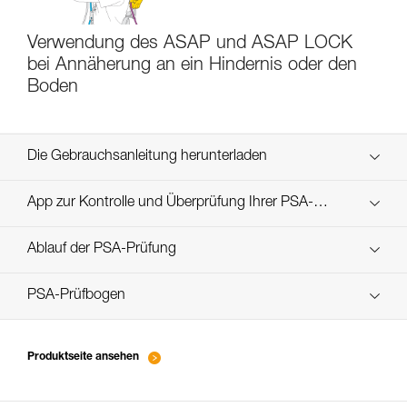
Verwendung des ASAP und ASAP LOCK
bei Annäherung an ein Hindernis oder den
Boden
Die Gebrauchsanleitung herunterladen
Technical Notice
App zur Kontrolle und Überprüfung Ihrer PSA-
Entdecken Sie ePPEcentre
Bestände
Ablauf der PSA-Prüfung
verif-EPI-ASAP-LOCK-procedure-DE
PSA-Prüfbogen
verif-EPI-ASAP-LOCK-suivi-DE
Produktseite ansehen