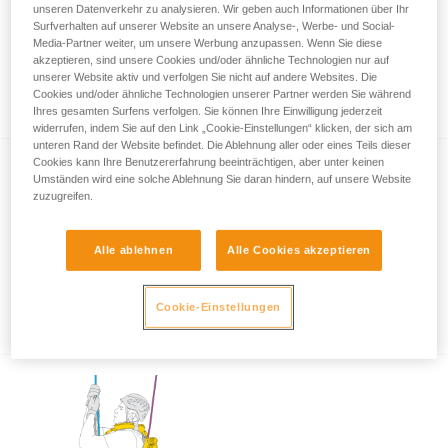
unseren Datenverkehr zu analysieren. Wir geben auch Informationen über Ihr
Surfverhalten auf unserer Website an unsere Analyse-, Werbe- und Social-
Media-Partner weiter, um unsere Werbung anzupassen. Wenn Sie diese
akzeptieren, sind unsere Cookies und/oder ähnliche Technologien nur auf
Seilrettung: gemeinsames Abseilen mit
unserer Website aktiv und verfolgen Sie nicht auf andere Websites. Die
ASAP und ASAP LOCK
Cookies und/oder ähnliche Technologien unserer Partner werden Sie während
Ihres gesamten Surfens verfolgen. Sie können Ihre Einwilligung jederzeit
widerrufen, indem Sie auf den Link „Cookie-Einstellungen“ klicken, der sich am
unteren Rand der Website befindet. Die Ablehnung aller oder eines Teils dieser
Cookies kann Ihre Benutzererfahrung beeinträchtigen, aber unter keinen
Umständen wird eine solche Ablehnung Sie daran hindern, auf unsere Website
zuzugreifen.
Alle ablehnen
Alle Cookies akzeptieren
Verwendung von ASAP und ASAP LOCK
bei starkem Wind
Cookie-Einstellungen