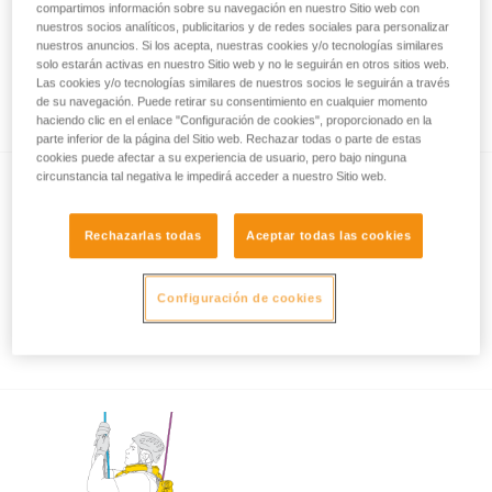
compartimos información sobre su navegación en nuestro Sitio web con
nuestros socios analíticos, publicitarios y de redes sociales para personalizar
nuestros anuncios. Si los acepta, nuestras cookies y/o tecnologías similares
solo estarán activas en nuestro Sitio web y no le seguirán en otros sitios web.
Rescate por cuerda: descenso acompañado
Las cookies y/o tecnologías similares de nuestros socios le seguirán a través
con ASAP y ASAP LOCK
de su navegación. Puede retirar su consentimiento en cualquier momento
haciendo clic en el enlace "Configuración de cookies", proporcionado en la
parte inferior de la página del Sitio web. Rechazar todas o parte de estas
cookies puede afectar a su experiencia de usuario, pero bajo ninguna
circunstancia tal negativa le impedirá acceder a nuestro Sitio web.
Rechazarlas todas
Aceptar todas las cookies
Configuración de cookies
Utilización del ASAP y ASAP LOCK con
viento fuerte