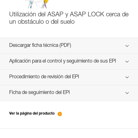
Utilización del ASAP y ASAP LOCK cerca de
un obstáculo o del suelo
Descargar ficha técnica (PDF)
Technical Notice
Aplicación para el control y seguimiento de sus EPI
descubra ePPEcentre
Procedimiento de revisión del EPI
verif-EPI-ASAP-LOCK-procedure-ES
Ficha de seguimiento del EPI
verif-EPI-ASAP-LOCK-suivi-ES
Ver la página del producto