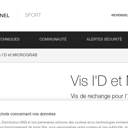
NEL
SPORT
REVENDE
ECHNIQUES
COMMUNAUTÉ
ALERTES SÉCURITÉ
s I'D et MICROGRAB
Vis I'D 
Vis de rechange pour 
Vis de rechange pour les desc
MICROGRAB, vendus par 2.
 choix concernant vos données
Distribution SAS) et nos partenaires utilisons des cookies et/ou technologies similai
Trouvez un revendeur
on fonctionnement de notre Site, pour personnaliser notre contenu et nos publicités, et