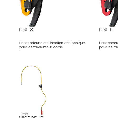
I’D
®
S
I’D
®
L
Descendeur avec fonction anti-panique
Descendeur
pour les travaux sur corde
pour les tr