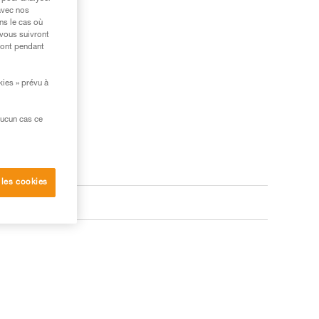
avec nos
ns le cas où
 vous suivront
ront pendant
kies » prévu à
aucun cas ce
 les cookies