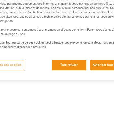
. Nous partageons également des informations, quant à votre navigation sur notre Site, 
analytiques, publicitaires et de réseaux sociaux afin de personnaliser nos publicités. Da
eptez, nos cookies et/ou technologies similaires ne sont actifs que sur notre Site et ne
tres sites web. Les cookies et/ou technologies similaires de nos partenaires vous suiv
navigation.
retirer votre consentement à tout moment en cliquant sur le lien « Paramètres des coo
 bas de page du Site.
efuser tout ou partie de ces cookies peut dégrader votre expérience utilisateur, mais en 
s empêchera d’accéder à notre Site.
es des cookies
Tout refuser
Autoriser tous
Autres produits