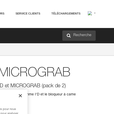
URS
SERVICE CLIENTS
TÉLÉCHARGEMENTS
Recherche
et MICROGRAB
I'D et MICROGRAB (pack de 2)
endeurs de la gamme I'D et le bloqueur à came
res pour nous
 pour analyser