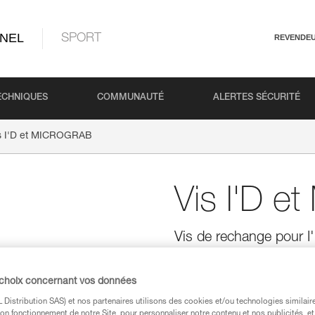
NEL
SPORT
REVENDE
ECHNIQUES
COMMUNAUTÉ
ALERTES SÉCURITÉ
s I'D et MICROGRAB
Vis I'D 
Vis de rechange pour 
Vis de rechange pour les desc
MICROGRAB, vendus par 2.
 choix concernant vos données
Distribution SAS) et nos partenaires utilisons des cookies et/ou technologies similai
Trouvez un revendeur
on fonctionnement de notre Site, pour personnaliser notre contenu et nos publicités, et