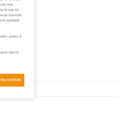
avec nos
ns le cas où
 vous suivront
ront pendant
kies » prévu à
aucun cas ce
 les cookies