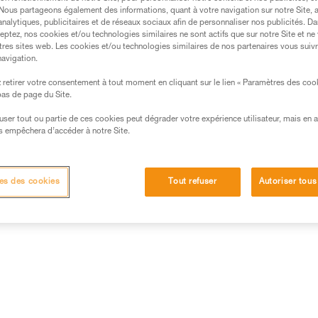
. Nous partageons également des informations, quant à votre navigation sur notre Site, 
analytiques, publicitaires et de réseaux sociaux afin de personnaliser nos publicités. Da
eptez, nos cookies et/ou technologies similaires ne sont actifs que sur notre Site et ne
tres sites web. Les cookies et/ou technologies similaires de nos partenaires vous suiv
navigation.
retirer votre consentement à tout moment en cliquant sur le lien « Paramètres des coo
 bas de page du Site.
efuser tout ou partie de ces cookies peut dégrader votre expérience utilisateur, mais en 
s empêchera d’accéder à notre Site.
es des cookies
Tout refuser
Autoriser tous
Autres produits