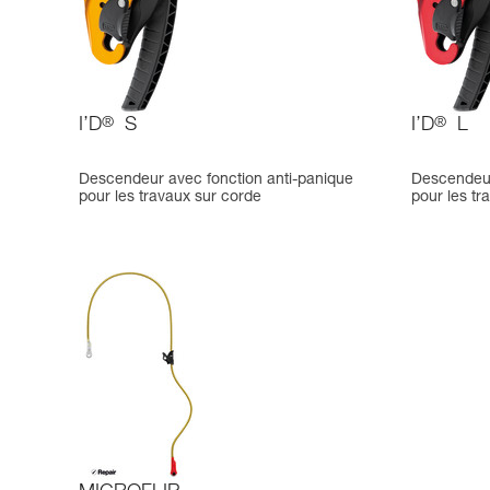
I’D
®
S
I’D
®
L
Descendeur avec fonction anti-panique
Descendeur
pour les travaux sur corde
pour les tr