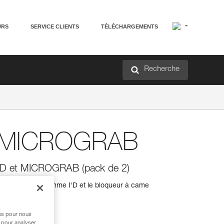
URS
SERVICE CLIENTS
TÉLÉCHARGEMENTS
Recherche
et MICROGRAB
I'D et MICROGRAB (pack de 2)
endeurs de la gamme I'D et le bloqueur à came
res pour nous
 pour analyser