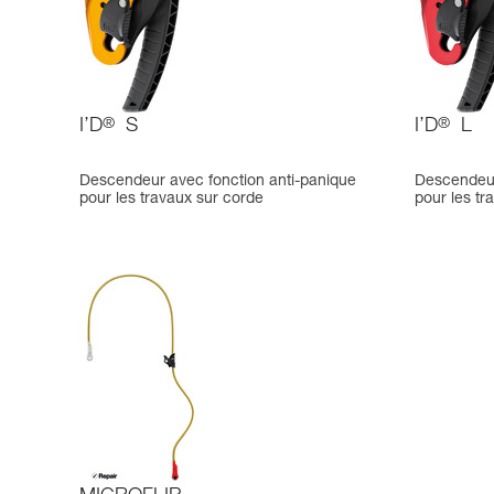
I’D
®
S
I’D
®
L
Descendeur avec fonction anti-panique
Descendeur
pour les travaux sur corde
pour les tr