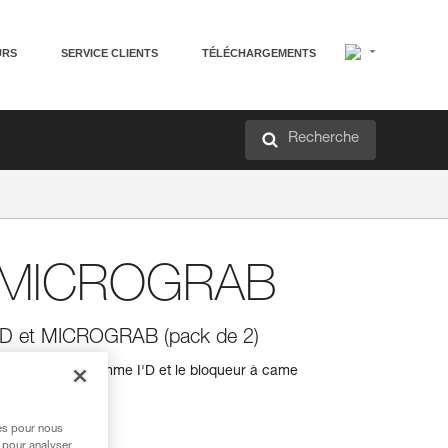
URS
SERVICE CLIENTS
TÉLÉCHARGEMENTS
Recherche
et MICROGRAB
I'D et MICROGRAB (pack de 2)
endeurs de la gamme I'D et le bloqueur à came
res pour nous
 pour analyser