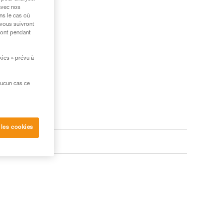
avec nos
ns le cas où
 vous suivront
ront pendant
kies » prévu à
aucun cas ce
 les cookies