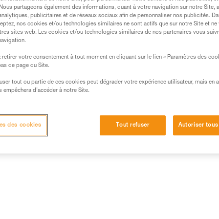
. Nous partageons également des informations, quant à votre navigation sur notre Site, 
analytiques, publicitaires et de réseaux sociaux afin de personnaliser nos publicités. Da
eptez, nos cookies et/ou technologies similaires ne sont actifs que sur notre Site et ne
tres sites web. Les cookies et/ou technologies similaires de nos partenaires vous suiv
navigation.
retirer votre consentement à tout moment en cliquant sur le lien « Paramètres des coo
 bas de page du Site.
efuser tout ou partie de ces cookies peut dégrader votre expérience utilisateur, mais en 
s empêchera d’accéder à notre Site.
es des cookies
Tout refuser
Autoriser tous
Autres produits