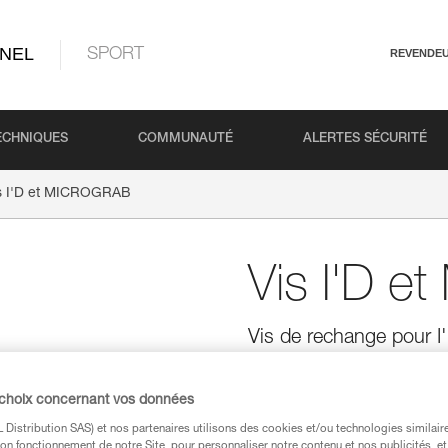
NEL
SPORT
REVENDE
ECHNIQUES
COMMUNAUTÉ
ALERTES SÉCURITÉ
s I'D et MICROGRAB
Vis I'D 
Vis de rechange pour 
Vis de rechange pour les desc
MICROGRAB, vendus par 2.
 choix concernant vos données
Distribution SAS) et nos partenaires utilisons des cookies et/ou technologies similai
Trouvez un revendeur
on fonctionnement de notre Site, pour personnaliser notre contenu et nos publicités, et