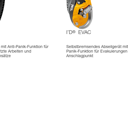
I’D
®
EVAC
 mit Anti-Panik-Funktion für
Selbstbremsendes Abseilgerät mit
ützte Arbeiten und
Panik-Funktion für Evakuierunge
nsätze
Anschlagpunkt