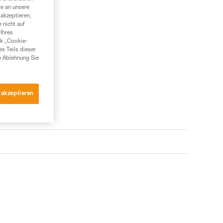
te an unsere
akzeptieren,
 nicht auf
Ihres
nk „Cookie-
es Teils dieser
e Ablehnung Sie
 akzeptieren