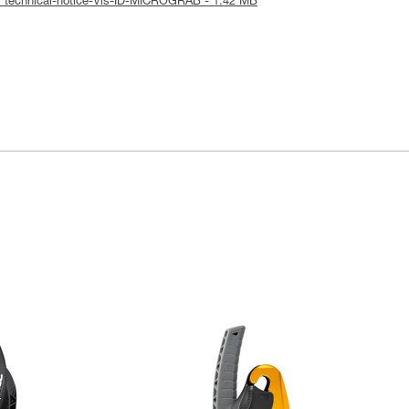
: technical-notice-Vis-ID-MICROGRAB - 1.42 MB