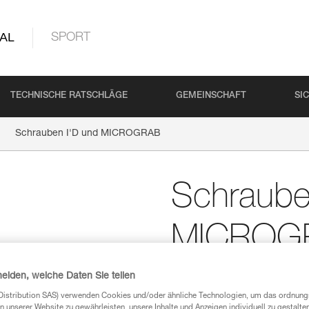
AL
SPORT
TECHNISCHE RATSCHLÄGE
GEMEINSCHAFT
SI
Schrauben I'D und MICROGRAB
Schraube
MICROG
Ersatzschrauben für I
heiden, welche Daten Sie teilen
Distribution SAS) verwenden Cookies und/oder ähnliche Technologien, um das ordnu
Ersatzschrauben für die Abseil
n unserer Website zu gewährleisten, unsere Inhalte und Anzeigen individuell zu gestalte