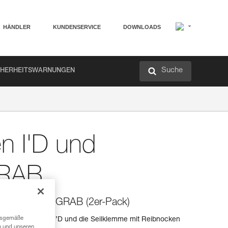
HÄNDLER
KUNDENSERVICE
DOWNLOADS
Suche
CHERHEITSWARNUNGEN
n I'D und
RAB
'D und MICROGRAB (2er-Pack)
ngsgemäße
geräte der Reihe I’D und die Seilklemme mit Reibnocken
n und unseren