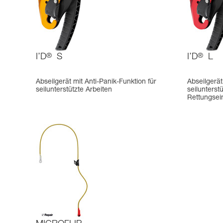
I’D
®
S
I’D
®
L
Abseilgerät mit Anti-Panik-Funktion für
Abseilgerät
seilunterstützte Arbeiten
seilunterst
Rettungsei