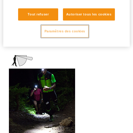
camping, bricolage, usages domestiques,
dépannage, lecture...
Tout refuser
Autoriser tous les cookies
Paramètres des cookies
Faisceau mixte (large +
focalisé)