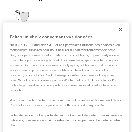
Faites un choix concernant vos données
Nous (PETZL Distribution SAS) et nos partenaires utilisons des cookies et/ou
technologies similaires pour nous assurer du bon fonctionnement de notre
Site, pour personnaliser notre contenu et nos publicités, et pour analyser notre
trafic. Nous partageons également des informations, quant à votre navigation
sur notre Site, avec nos partenaires analytiques, publicitaires et de réseaux
sociaux afin de personnaliser nos publicités. Dans le cas où vous les
acceptez, nos cookies et/ou technologies similaires ne sont actifs que sur
notre Site et ne vous suivront pas sur d’autres sites web. Les cookies et/ou
technologies similaires de nos partenaires vous suivront pendant toute votre
navigation.
Vous pouvez retirer votre consentement à tout moment en cliquant sur le lien «
Il diffuse une lumière de proximité
Paramètres des cookies » prévu à cet effet en bas de page du Site.
homogène adaptée aux activités statiques
ou nécessitant peu de déplacements
Le fait de refuser tout ou partie de ces cookies peut dégrader votre expérience
rapides.
utilisateur, mais en aucun cas ce refus ne vous empêchera d’accéder à notre
Site.
Activités : voyage, famille, enfants,