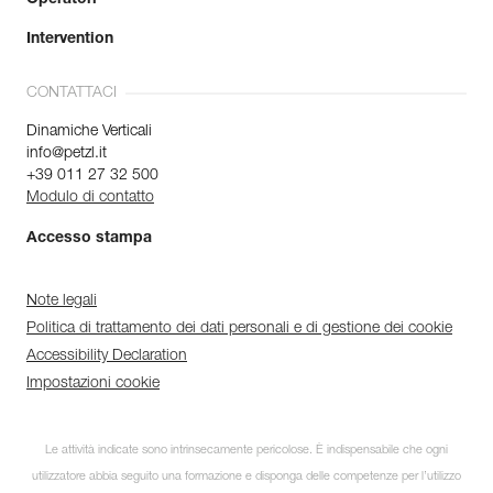
Intervention
CONTATTACI
Dinamiche Verticali
info@petzl.it
+39 011 27 32 500
Modulo di contatto
Accesso stampa
Note legali
Politica di trattamento dei dati personali e di gestione dei cookie
Accessibility Declaration
Impostazioni cookie
Le attività indicate sono intrinsecamente pericolose. È indispensabile che ogni
utilizzatore abbia seguito una formazione e disponga delle competenze per l’utilizzo