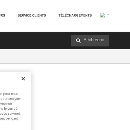
URS
SERVICE CLIENTS
TÉLÉCHARGEMENTS
Recherche
res pour nous
 pour analyser
ond
avec nos
gne.
ns le cas où
 vous suivront
ront pendant
ceau