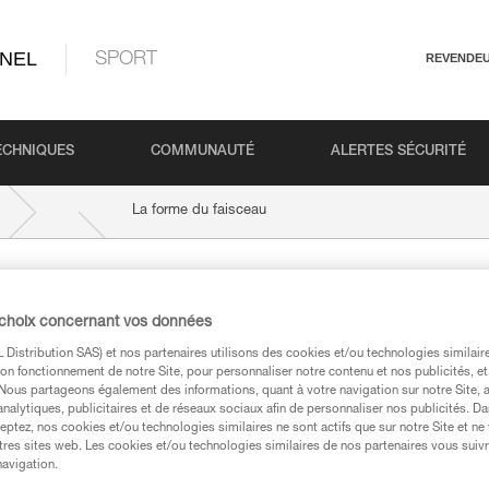
NEL
SPORT
REVENDE
ECHNIQUES
COMMUNAUTÉ
ALERTES SÉCURITÉ
La forme du faisceau
eau
 choix concernant vos données
Distribution SAS) et nos partenaires utilisons des cookies et/ou technologies similai
on fonctionnement de notre Site, pour personnaliser notre contenu et nos publicités, et
ix de sa lampe
. Il faut s’assurer que
le faisceau choisi corresp
. Nous partageons également des informations, quant à votre navigation sur notre Site, 
Un faisceau large ne sera pas adapté pour voir au loin en monta
analytiques, publicitaires et de réseaux sociaux afin de personnaliser nos publicités. Da
confortable pour regarder à portée de main ou lire une carte.
eptez, nos cookies et/ou technologies similaires ne sont actifs que sur notre Site et ne
tres sites web. Les cookies et/ou technologies similaires de nos partenaires vous suiv
tre autre, autour de ce critère. Ainsi, les lampes proposent
navigation.
s au mieux aux divers besoins des utilisateurs. Cela va du fais