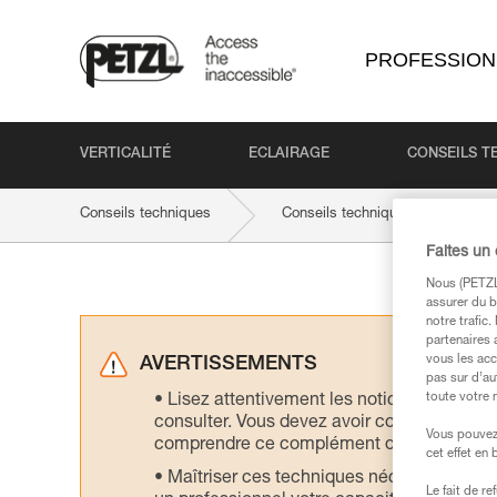
PROFESSION
VERTICALITÉ
ECLAIRAGE
CONSEILS T
Conseils techniques
Conseils techniques par produit
Faites un
Nous (PETZL 
assurer du b
notre trafic
partenaires 
vous les acc
AVERTISSEMENTS
pas sur d’au
toute votre 
Lisez attentivement les notices technique
consulter. Vous devez avoir compris les in
Vous pouvez 
comprendre ce complément d’informations
cet effet en
Maîtriser ces techniques nécessite une f
Le fait de r