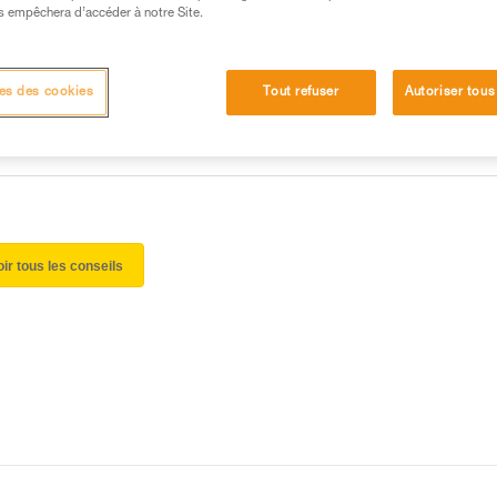
 manipulation, seul, en toute sécurité, avant de la
s empêchera d’accéder à notre Site.
iées à votre activité. Il peut en exister d’autres que
es des cookies
Tout refuser
Autoriser tous
oir tous les conseils