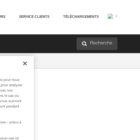
URS
SERVICE CLIENTS
TÉLÉCHARGEMENTS
Recherche
res pour nous
 pour analyser
avec nos
ns le cas où
 vous suivront
ront pendant
kies » prévu à
aucun cas ce