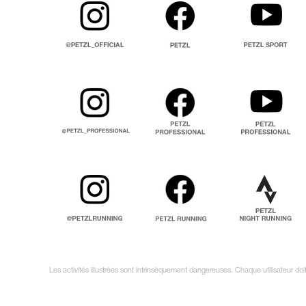
Les activités illustrées sont intrinsèquement dangereuses. Chaque utilisateur d