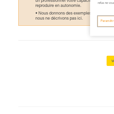
un professionnel votre capacité à refaire la
refus ne vou
reproduire en autonomie.
Nous donnons des exemples de techniques l
nous ne décrivons pas ici.
Paramètr
V