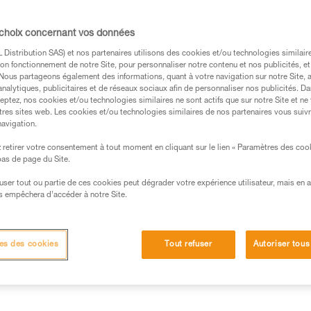
l'autonomie est optimisée pour 
aluminium procure une excelle
les utilisations en milieu humide
 choix concernant vos données
Distribution SAS) et nos partenaires utilisons des cookies et/ou technologies similai
on fonctionnement de notre Site, pour personnaliser notre contenu et nos publicités, et
Trouvez un revendeur
. Nous partageons également des informations, quant à votre navigation sur notre Site, 
analytiques, publicitaires et de réseaux sociaux afin de personnaliser nos publicités. Da
eptez, nos cookies et/ou technologies similaires ne sont actifs que sur notre Site et ne
tres sites web. Les cookies et/ou technologies similaires de nos partenaires vous suiv
navigation.
retirer votre consentement à tout moment en cliquant sur le lien « Paramètres des coo
 bas de page du Site.
efuser tout ou partie de ces cookies peut dégrader votre expérience utilisateur, mais en 
s empêchera d’accéder à notre Site.
d'éclairage
Informations techniques
Autres pr
es des cookies
Tout refuser
Autoriser tous