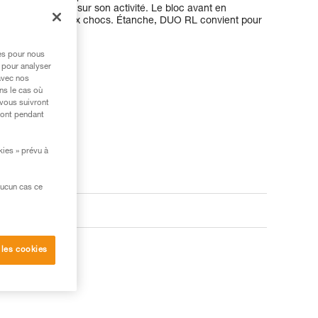
rester concentré sur son activité. Le bloc avant en
nte résistance aux chocs. Étanche, DUO RL convient pour
.
res pour nous
 pour analyser
avec nos
ns le cas où
 vous suivront
ront pendant
kies » prévu à
aucun cas ce
oduits
 les cookies