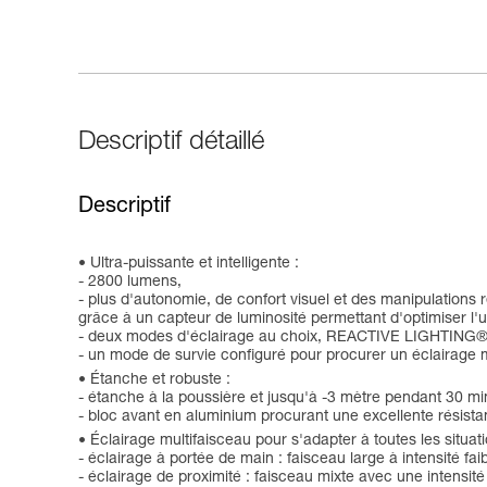
Descriptif détaillé
Descriptif
Ultra-puissante et intelligente :
- 2800 lumens,
- plus d'autonomie, de confort visuel et des manipulation
grâce à un capteur de luminosité permettant d'optimiser l'uti
- deux modes d'éclairage au choix, REACTIVE LIGHTING® 
- un mode de survie configuré pour procurer un éclairage 
Étanche et robuste :
- étanche à la poussière et jusqu'à -3 mètre pendant 30 m
- bloc avant en aluminium procurant une excellente résist
Éclairage multifaisceau pour s'adapter à toutes les situati
- éclairage à portée de main : faisceau large à intensité fa
- éclairage de proximité : faisceau mixte avec une intensit