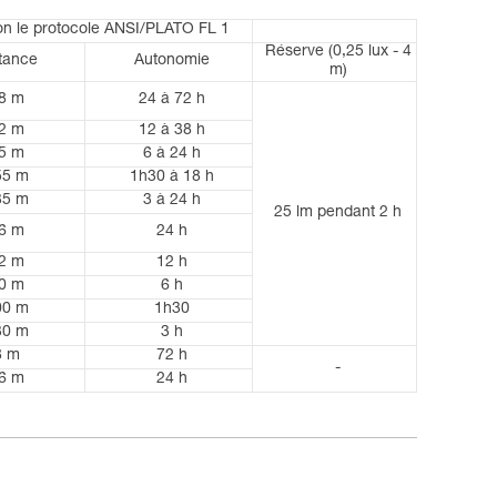
on le protocole ANSI/PLATO FL 1
Réserve (0,25 lux - 4
tance
Autonomie
m)
8 m
24 à 72 h
2 m
12 à 38 h
5 m
6 à 24 h
55 m
1h30 à 18 h
35 m
3 à 24 h
25 lm pendant 2 h
6 m
24 h
2 m
12 h
0 m
6 h
00 m
1h30
30 m
3 h
8 m
72 h
-
6 m
24 h