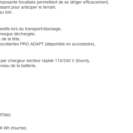
mposante focalisée permettant de se diriger efficacement,
sant pour anticiper le terrain,
au loin.
estifs lors du transport/stockage,
 presque déchargée,
 de la tête,
utocollantes PRO ADAPT (disponible en accessoire),
par chargeur secteur rapide 110/240 V (fourni),
veau de la batterie,
HTING
68 Wh (fournie)