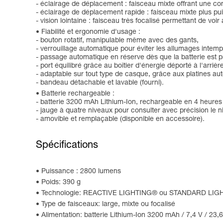
- éclairage de déplacement : faisceau mixte offrant une co
- éclairage de déplacement rapide : faisceau mixte plus puis
- vision lointaine : faisceau très focalisé permettant de voir 
Fiabilité et ergonomie d'usage :
- bouton rotatif, manipulable même avec des gants,
- verrouillage automatique pour éviter les allumages intemp
- passage automatique en réserve dès que la batterie est
- port équilibré grâce au boîtier d'énergie déporté à l'arrière
- adaptable sur tout type de casque, grâce aux platines a
- bandeau détachable et lavable (fourni).
Batterie rechargeable :
- batterie 3200 mAh Lithium-Ion, rechargeable en 4 heures 
- jauge à quatre niveaux pour consulter avec précision le ni
- amovible et remplaçable (disponible en accessoire).
Spécifications
Puissance : 2800 lumens
Poids: 390 g
Technologie: REACTIVE LIGHTING® ou STANDARD LIG
Type de faisceaux: large, mixte ou focalisé
Alimentation: batterie Lithium-Ion 3200 mAh / 7,4 V / 23,