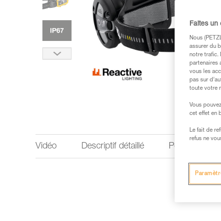
Faites un
Nous (PETZL 
assurer du b
notre trafic
partenaires 
vous les acc
pas sur d’au
toute votre 
Vous pouvez 
cet effet en
Le fait de r
refus ne vou
Vidéo
Descriptif détaillé
Performances 
Paramètr