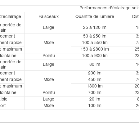
Performances d’éclairage sel
d'éclairage
Faisceaux
Quantité de lumière
Dis
à portée de
Large
25 à 120 lm
1
ain
acement
50 à 250 lm
3
ent rapide
Mixte
100 à 550 lm
7
ce maximum
150 à 2800 lm
2
lointaine
Pointu
100 à 900 lm
2
à portée de
Large
80 lm
1
ain
acement
200 lm
3
ent rapide
Mixte
450 lm
7
ce maximum
1800 lm
2
lointaine
Pointu
700 lm
2
ible
Large
20 lm
ort
Mixte
100 lm
2