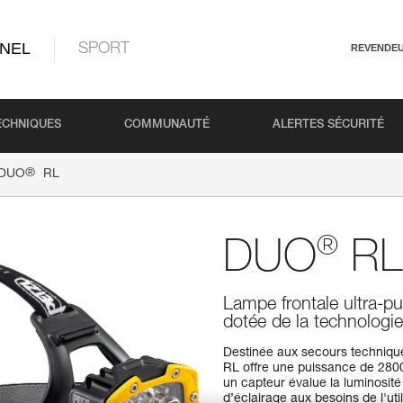
NEL
SPORT
REVENDE
ECHNIQUES
COMMUNAUTÉ
ALERTES SÉCURITÉ
®
DUO
RL
®
DUO
RL
Lampe frontale ultra-pu
dotée de la technolo
Destinée aux secours technique
RL offre une puissance de 28
un capteur évalue la luminosit
d’éclairage aux besoins de l'ut