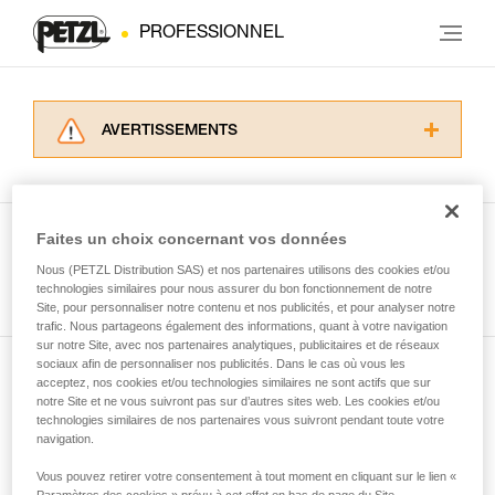
PROFESSIONNEL
AVERTISSEMENTS
Lisez attentivement les notices techniques des
produits utilisés dans ce conseil avant de le
consulter. Vous devez avoir compris les
informations de la notice technique pour
Faites un choix concernant vos données
pouvoir comprendre ce complément
Nous (PETZL Distribution SAS) et nos partenaires utilisons des cookies et/ou
Voir tous les conseils
d’informations.
technologies similaires pour nous assurer du bon fonctionnement de notre
Maîtriser ces techniques nécessite une
Site, pour personnaliser notre contenu et nos publicités, et pour analyser notre
formation et un entraînement spécifique. Validez
trafic. Nous partageons également des informations, quant à votre navigation
sur notre Site, avec nos partenaires analytiques, publicitaires et de réseaux
avec un professionnel votre capacité à refaire
sociaux afin de personnaliser nos publicités. Dans le cas où vous les
la manipulation, seul, en toute sécurité, avant
acceptez, nos cookies et/ou technologies similaires ne sont actifs que sur
Abonnez-vous à la newsletter
de la reproduire en autonomie.
notre Site et ne vous suivront pas sur d’autres sites web. Les cookies et/ou
Nous donnons des exemples de techniques
technologies similaires de nos partenaires vous suivront pendant toute votre
et restez connecté à notre actualité
liées à votre activité. Il peut en exister d’autres
navigation.
que nous ne décrivons pas ici.
Vous pouvez retirer votre consentement à tout moment en cliquant sur le lien «
Email *