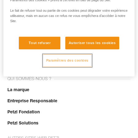
Paramètres des cookies » prévu à cet effet en bas de page du Site.
Le fait de refuser tout ou partie de ces cookies peut dégrader votre expérience
utilisateur, mais en aucun cas ce refus ne vous empêchera d’accéder à notre
Site.
Tout refuser
Autoriser tous les cookies
Rejoignez la communauté !
Paramètres des cookies
QUI SOMMES-NOUS ?
La marque
Entreprise Responsable
Petzl Fondation
Petzl Solutions