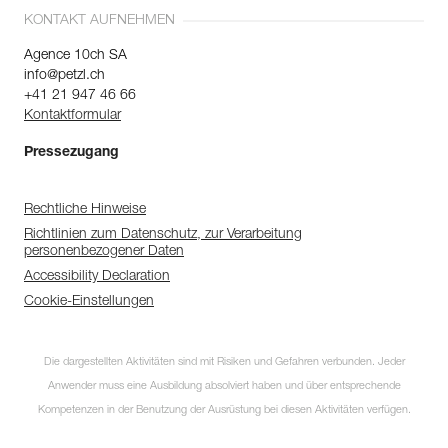
KONTAKT AUFNEHMEN
Agence 10ch SA
info@petzl.ch
+41 21 947 46 66
Kontaktformular
Pressezugang
Rechtliche Hinweise
Richtlinien zum Datenschutz, zur Verarbeitung
personenbezogener Daten
Accessibility Declaration
Cookie-Einstellungen
Die dargestellten Aktivitäten sind mit Risiken und Gefahren verbunden. Jeder
Anwender muss eine Ausbildung absolviert haben und über entsprechende
Kompetenzen in der Benutzung der Ausrüstung bei diesen Aktivitäten verfügen.