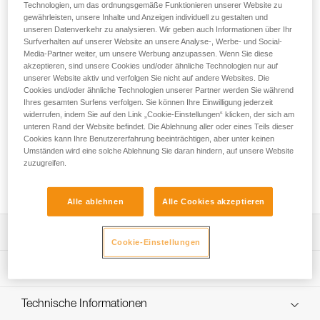
Technologien, um das ordnungsgemäße Funktionieren unserer Website zu
gewährleisten, unsere Inhalte und Anzeigen individuell zu gestalten und
DAS Expressset zum Sportklettern und Auschecken von
unseren Datenverkehr zu analysieren. Wir geben auch Informationen über Ihr
Surfverhalten auf unserer Website an unsere Analyse-, Werbe- und Social-
Kletterrouten! Das Set enthält sechs Expresssets mit einer
Media-Partner weiter, um unsere Werbung anzupassen. Wenn Sie diese
Länge von 17 cm; ideal, um sein vorhandenes Exen-Set zu
akzeptieren, sind unsere Cookies und/oder ähnliche Technologien nur auf
vervollständigen. Das SPIRIT EXPRESS-Expressset ist leicht,
unserer Website aktiv und verfolgen Sie nicht auf andere Websites. Die
ergonomisch geformt und vielseitig einsetzbar. Das Design
Cookies und/oder ähnliche Technologien unserer Partner werden Sie während
der SPIRIT-Karabiner optimiert die Handgriffe beim Klettern.
Ihres gesamten Surfens verfolgen. Sie können Ihre Einwilligung jederzeit
Das Keylock-System der Karabiner verhindert, dass sie sich
widerrufen, indem Sie auf den Link „Cookie-Einstellungen“ klicken, der sich am
unteren Rand der Website befindet. Die Ablehnung aller oder eines Teils dieser
beim Ein- und Aushängen verhaken. Die ergonomische
Cookies kann Ihre Benutzererfahrung beeinträchtigen, aber unter keinen
EXPRESS-Schlinge liegt perfekt in der Hand. Das
Umständen wird eine solche Ablehnung Sie daran hindern, auf unsere Website
ausgezeichnete Verhältnis zwischen Gewichtsersparnis und
zuzugreifen.
Leistungsfähigkeit ermöglicht, viele Felsrouten nacheinander
zu klettern oder sich in Mehrseillängenrouten zu wagen.
Alle ablehnen
Alle Cookies akzeptieren
Leistungsverzeichnis
Cookie-Einstellungen
Leicht und vielseitig einsetzbar zum Sportklettern und
Technische Spezifikationen
Auschecken von Kletterrouten:
- Ausgezeichnetes Verhältnis zwischen Gewichtsersparnis
Bruchlast längs: 23 kN
Technische Informationen
und Leistungsfähigkeit.
Bruchlast quer: 7 kN
- 99 g für eine 17-cm-Schlinge.