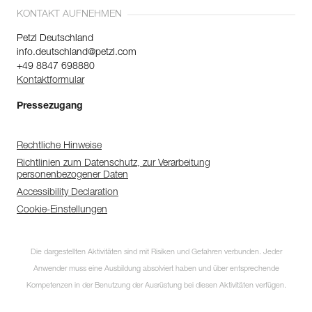
KONTAKT AUFNEHMEN
Petzl Deutschland
info.deutschland@petzl.com
+49 8847 698880
Kontaktformular
Pressezugang
Rechtliche Hinweise
Richtlinien zum Datenschutz, zur Verarbeitung
personenbezogener Daten
Accessibility Declaration
Cookie-Einstellungen
Die dargestellten Aktivitäten sind mit Risiken und Gefahren verbunden. Jeder
Anwender muss eine Ausbildung absolviert haben und über entsprechende
Kompetenzen in der Benutzung der Ausrüstung bei diesen Aktivitäten verfügen.