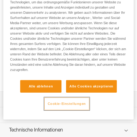
Technologien, um das ordnungsgemäße Funktionieren unserer Website zu
gewährleisten, unsere Inhalte und Anzeigen individuell zu gestalten und
DAS Expressset zum Sportklettern und Auschecken von
unseren Datenverkehr zu analysieren. Wir geben auch Informationen über Ihr
Surfverhalten auf unserer Website an unsere Analyse-, Werbe- und Social-
Kletterrouten! Das Set enthält sechs Expresssets mit einer
Media-Partner weiter, um unsere Werbung anzupassen. Wenn Sie diese
Länge von 17 cm; ideal, um sein vorhandenes Exen-Set zu
akzeptieren, sind unsere Cookies und/oder ähnliche Technologien nur auf
vervollständigen. Das SPIRIT EXPRESS-Expressset ist leicht,
unserer Website aktiv und verfolgen Sie nicht auf andere Websites. Die
ergonomisch geformt und vielseitig einsetzbar. Das Design
Cookies und/oder ähnliche Technologien unserer Partner werden Sie während
der SPIRIT-Karabiner optimiert die Handgriffe beim Klettern.
Ihres gesamten Surfens verfolgen. Sie können Ihre Einwilligung jederzeit
Das Keylock-System der Karabiner verhindert, dass sie sich
widerrufen, indem Sie auf den Link „Cookie-Einstellungen“ klicken, der sich am
unteren Rand der Website befindet. Die Ablehnung aller oder eines Teils dieser
beim Ein- und Aushängen verhaken. Die ergonomische
Cookies kann Ihre Benutzererfahrung beeinträchtigen, aber unter keinen
EXPRESS-Schlinge liegt perfekt in der Hand. Das
Umständen wird eine solche Ablehnung Sie daran hindern, auf unsere Website
ausgezeichnete Verhältnis zwischen Gewichtsersparnis und
zuzugreifen.
Leistungsfähigkeit ermöglicht, viele Felsrouten nacheinander
zu klettern oder sich in Mehrseillängenrouten zu wagen.
Alle ablehnen
Alle Cookies akzeptieren
Leistungsverzeichnis
Cookie-Einstellungen
Leicht und vielseitig einsetzbar zum Sportklettern und
Technische Spezifikationen
Auschecken von Kletterrouten:
- Ausgezeichnetes Verhältnis zwischen Gewichtsersparnis
Bruchlast längs: 23 kN
Technische Informationen
und Leistungsfähigkeit.
Bruchlast quer: 7 kN
- 99 g für eine 17-cm-Schlinge.