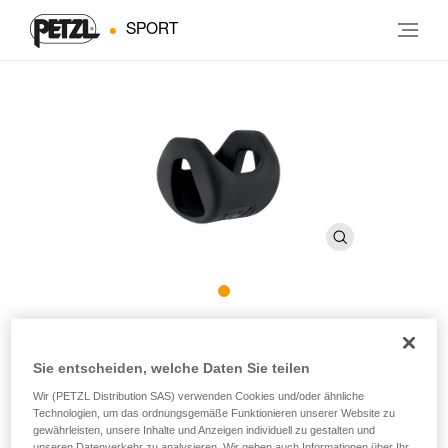
SPORT
STRING M
Sie entscheiden, welche Daten Sie teilen
Schlingenschutz, hält die Karabiner in der richtigen
Wir (PETZL Distribution SAS) verwenden Cookies und/oder ähnliche
Position an den Bandschlingen FINESSE, EXPRESS und
Technologien, um das ordnungsgemäße Funktionieren unserer Website zu
gewährleisten, unsere Inhalte und Anzeigen individuell zu gestalten und
AXESS (10er-Pack)
unseren Datenverkehr zu analysieren. Wir geben auch Informationen über Ihr