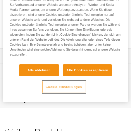
Surfverhalten auf unserer Website an unsere Analyse-, Werbe- und Social-
Der STRING-Schlingenschutz hat zwei Funktionen: Er hält
Media-Partner weiter, um unsere Werbung anzupassen. Wenn Sie diese
den Karabiner seilseitig in der richtigen Position und es
akzeptieren, sind unsere Cookies und/oder ähnliche Technologien nur auf
schützt einen Teil der Schlinge vor Abrieb. Die Aussparung
unserer Website aktiv und verfolgen Sie nicht auf andere Websites. Die
gewährleistet, dass der Karabiner richtig in die Schlinge
Cookies und/oder ähnliche Technologien unserer Partner werden Sie während
Ihres gesamten Surfens verfolgen. Sie können Ihre Einwilligung jederzeit
eingehängt ist. Der Schlingenschutz ist mit den
widerrufen, indem Sie auf den Link „Cookie-Einstellungen“ klicken, der sich am
Bandschlingen FINESSE, EXPRESS und AXESS kompatibel.
unteren Rand der Website befindet. Die Ablehnung aller oder eines Teils dieser
Cookies kann Ihre Benutzererfahrung beeinträchtigen, aber unter keinen
Umständen wird eine solche Ablehnung Sie daran hindern, auf unsere Website
zuzugreifen.
Leistungsverzeichnis
Die Aussparung gewährleistet, dass der Karabiner richtig
Technische Spezifikationen
Alle ablehnen
Alle Cookies akzeptieren
in die Schlinge eingehängt ist, und erleichtert das
Überprüfen der Installation.
Material: TPE (thermoplastisches Elastomer)
Technische Informationen
Cookie-Einstellungen
Geeignet für Schlingen mit einer Breite von 15 bis 20 mm.
Zugrundeliegende Spezifikationen
Gebrauchsanleitung
Kompatibel mit den Bandschlingen FINESSE, EXPRESS
Wartung
Das PDF herunterladen technical-notice-STRING-1
und AXESS.
Referenz : M090BA00
Größe : M
Pflegeempfehlungen für Ihre Ausrüstung
Gewicht : 3 g
Das PDF herunterladen Maintenance tips
Garantie : 3 Jahre
Häufige Fragen
Verpackung : 1
Häufige Fragen