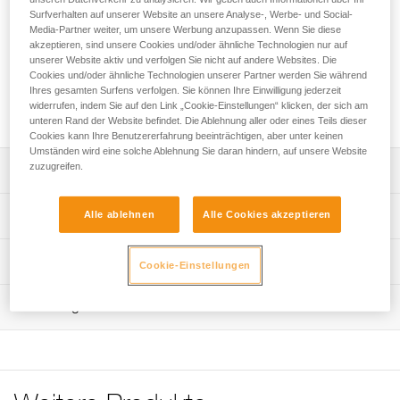
Surfverhalten auf unserer Website an unsere Analyse-, Werbe- und Social-
Der STRING-Schlingenschutz hat zwei Funktionen: Er hält
Media-Partner weiter, um unsere Werbung anzupassen. Wenn Sie diese
den Karabiner seilseitig in der richtigen Position und es
akzeptieren, sind unsere Cookies und/oder ähnliche Technologien nur auf
schützt einen Teil der Schlinge vor Abrieb. Die Aussparung
unserer Website aktiv und verfolgen Sie nicht auf andere Websites. Die
gewährleistet, dass der Karabiner richtig in die Schlinge
Cookies und/oder ähnliche Technologien unserer Partner werden Sie während
Ihres gesamten Surfens verfolgen. Sie können Ihre Einwilligung jederzeit
eingehängt ist. Der Schlingenschutz ist mit den
widerrufen, indem Sie auf den Link „Cookie-Einstellungen“ klicken, der sich am
Bandschlingen FINESSE, EXPRESS und AXESS kompatibel.
unteren Rand der Website befindet. Die Ablehnung aller oder eines Teils dieser
Cookies kann Ihre Benutzererfahrung beeinträchtigen, aber unter keinen
Umständen wird eine solche Ablehnung Sie daran hindern, auf unsere Website
zuzugreifen.
Leistungsverzeichnis
Die Aussparung gewährleistet, dass der Karabiner richtig
Technische Spezifikationen
Alle ablehnen
Alle Cookies akzeptieren
in die Schlinge eingehängt ist, und erleichtert das
Überprüfen der Installation.
Material: TPE (thermoplastisches Elastomer)
Technische Informationen
Cookie-Einstellungen
Geeignet für Schlingen mit einer Breite von 15 bis 20 mm.
Zugrundeliegende Spezifikationen
Gebrauchsanleitung
Kompatibel mit den Bandschlingen FINESSE, EXPRESS
Wartung
Das PDF herunterladen technical-notice-STRING-1
und AXESS.
Referenz : M090BA00
Größe : M
Pflegeempfehlungen für Ihre Ausrüstung
Gewicht : 3 g
Das PDF herunterladen Maintenance tips
Garantie : 3 Jahre
Häufige Fragen
Verpackung : 1
Häufige Fragen