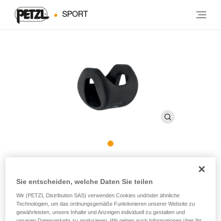
SPORT
STRING M
Sie entscheiden, welche Daten Sie teilen
Schlingenschutz, hält die Karabiner in der richtigen
Wir (PETZL Distribution SAS) verwenden Cookies und/oder ähnliche
Position an den Bandschlingen FINESSE, EXPRESS und
Technologien, um das ordnungsgemäße Funktionieren unserer Website zu
gewährleisten, unsere Inhalte und Anzeigen individuell zu gestalten und
AXESS (10er-Pack)
unseren Datenverkehr zu analysieren. Wir geben auch Informationen über Ihr