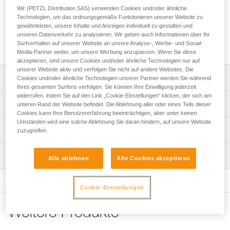
und extremen Eisklettern konzipiert. Die spitz zulaufende
Wir (PETZL Distribution SAS) verwenden Cookies und/oder ähnliche
Haue (3,3 mm) dringt problemlos selbst in härtestes Eis ein.
Technologien, um das ordnungsgemäße Funktionieren unserer Website zu
Die Zähne an der Unterseite sind zum Hooken und die
gewährleisten, unsere Inhalte und Anzeigen individuell zu gestalten und
Zähne an der Oberseite sind für umgekehrte Positionen
unseren Datenverkehr zu analysieren. Wir geben auch Informationen über Ihr
vorgesehen.
Surfverhalten auf unserer Website an unsere Analyse-, Werbe- und Social-
Media-Partner weiter, um unsere Werbung anzupassen. Wenn Sie diese
akzeptieren, sind unsere Cookies und/oder ähnliche Technologien nur auf
unserer Website aktiv und verfolgen Sie nicht auf andere Websites. Die
Leistungsverzeichnis
Cookies und/oder ähnliche Technologien unserer Partner werden Sie während
Ihres gesamten Surfens verfolgen. Sie können Ihre Einwilligung jederzeit
widerrufen, indem Sie auf den Link „Cookie-Einstellungen“ klicken, der sich am
Kompatibel mit den Eisgeräten SUM'TEC, QUARK, NOMIC
Technische Spezifikationen
unteren Rand der Website befindet. Die Ablehnung aller oder eines Teils dieser
und ERGONOMIC.
Cookies kann Ihre Benutzererfahrung beeinträchtigen, aber unter keinen
Umständen wird eine solche Ablehnung Sie daran hindern, auf unsere Website
Haue: 2
Technische Informationen
zuzugreifen.
Material: Stahl 4 mm-Haue mit 3,3 mm-Spitze
Gebrauchsanleitung
Zertifizierung(en): CE, UIAA
Wartung
Das PDF herunterladen technical-notice-ice-axes-
Alle ablehnen
Alle Cookies akzeptieren
accessories-1
Zugrundeliegende Spezifikationen
Häufige Fragen
Cookie-Einstellungen
Referenz : U19 DRY
Häufige Fragen
Gewicht : 129 g
Weitere Produkte
Garantie : 3
See all technical content
Verpackung : 1