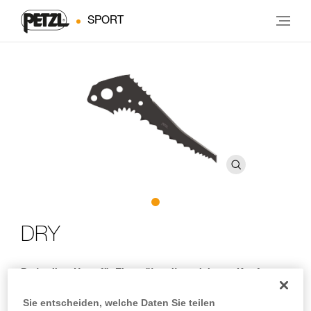
SPORT
DRY
Drytooling-Haue für Eisgeräte mit modularem Kopf
Die 4 mm starke DRY-Haue wurde speziell zum Drytooling
Sie entscheiden, welche Daten Sie teilen