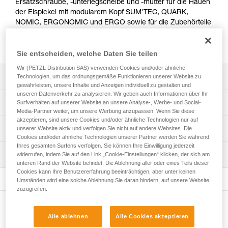
Ersatzschraube, -unterlegscheibe und -mutter für die Hauen
der Eispickel mit modularem Kopf SUM'TEC, QUARK,
NOMIC, ERGONOMIC und ERGO sowie für die Zubehörteile
MINI MARTEAU, MARTEAU, PANNE, ICE, PUR'ICE, DRY
und PUR'DRY.
Sie entscheiden, welche Daten Sie teilen
Wir (PETZL Distribution SAS) verwenden Cookies und/oder ähnliche
Leistungsverzeichnis
Technologien, um das ordnungsgemäße Funktionieren unserer Website zu
gewährleisten, unsere Inhalte und Anzeigen individuell zu gestalten und
unseren Datenverkehr zu analysieren. Wir geben auch Informationen über Ihr
Kompatibel mit den Eisgeräten mit modularem Kopf
Technische Spezifikationen
Surfverhalten auf unserer Website an unsere Analyse-, Werbe- und Social-
SUM'TEC (U015AA00 und U015BA00), QUARK
Media-Partner weiter, um unsere Werbung anzupassen. Wenn Sie diese
(U019XA00, U19 X2), NOMIC (U021AA00 und U21 3),
akzeptieren, sind unsere Cookies und/oder ähnliche Technologien nur auf
Zertifizierung(en): CE
Technische Informationen
unserer Website aktiv und verfolgen Sie nicht auf andere Websites. Die
ERGONOMIC (U022AA00), ERGO (U22 2).
Cookies und/oder ähnliche Technologien unserer Partner werden Sie während
Zugrundeliegende Spezifikationen
Kompatibel mit den Eispickel-Zubehörteilen MINI
Ihres gesamten Surfens verfolgen. Sie können Ihre Einwilligung jederzeit
Gebrauchsanleitung
MARTEAU (U021BA00 und U19 MLT), MARTEAU (U19
Wartung
widerrufen, indem Sie auf den Link „Cookie-Einstellungen“ klicken, der sich am
Das PDF herunterladen technical-notice for Technical ice
Referenz : U041AA00
unteren Rand der Website befindet. Die Ablehnung aller oder eines Teils dieser
MAR), PANNE (U19 PAN), ICE (U19 ICE), PUR'ICE
axes accessories
Verpackung : Verkauf im 4er-Pack
Cookies kann Ihre Benutzererfahrung beeinträchtigen, aber unter keinen
(U021CA00 und U19A PUR), DRY (U19 DRY) und
Garantie : 3 Jahre
Umständen wird eine solche Ablehnung Sie daran hindern, auf unsere Website
Häufige Fragen
PUR'DRY (U022BA00).
zuzugreifen.
Häufige Fragen
Im Viererpack.
Weitere Produkte
See all technical content
Alle ablehnen
Alle Cookies akzeptieren