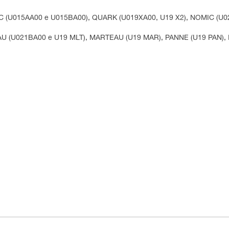
M'TEC (U015AA00 e U015BA00), QUARK (U019XA00, U19 X2), NOMIC (
TEAU (U021BA00 e U19 MLT), MARTEAU (U19 MAR), PANNE (U19 PAN),