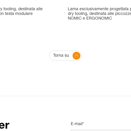
 tooling, destinata alle
Lama esclusivamente progettata p
on testa modulare
dry tooling, destinata alle piccozz
NOMIC e ERGONOMIC
Torna su
er
E-mail*