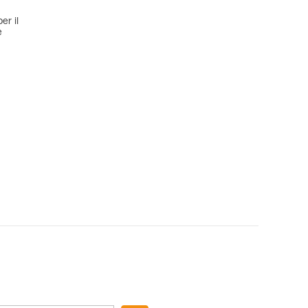
er il
e