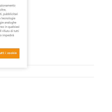
unzionamento
oltre,
i, pubblicitari
/o tecnologie
ogie analoghe
nso in qualsiasi
rifiuto di tutti
to impedirà
utti i cookie