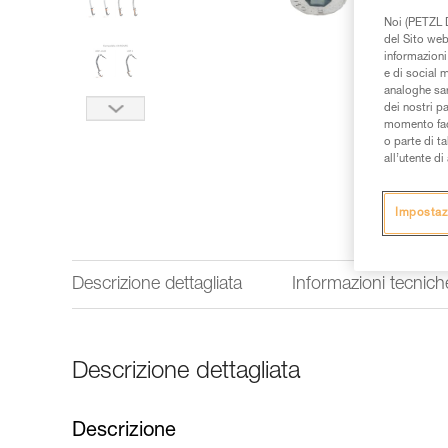
Noi (PETZL D
del Sito web,
informazioni 
e di social m
analoghe sar
dei nostri p
momento facen
o parte di t
all’utente d
Impostaz
Descrizione dettagliata
Informazioni tecnich
Descrizione dettagliata
Descrizione