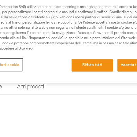
istribution SAS) utilizziamo cookie e/o tecnologie analoghe per garantire il corretto f
Trova un rivenditore
 per personalizzare i nostri contenuti e annunci e analizzare il traffico. Condividiamo, in
sulla navigazione dell’utente sul Sito web con i nostri partner di servizi di analisi dei dat
edia al fine di personalizzare le nostre pubblicità. Se l’utente accetta, i nostri cookie e
anno attivi solo sul Sito web e non seguiranno l’utente su altri siti. I cookie e/o tecnol
artner seguiranno l’utente durante la navigazione. L’utente può revocare il proprio conse
do clic sul link “Impostazioni cookie”, disponibile nella parte inferiore del Sito web. Il 
ali cookie potrebbe compromettere l’esperienza dell’utente, ma in nessun caso tale rifiu
i accedere al Sito web.
ioni cookie
Rifiuta tutti
Accetta t
e
Altri prodotti