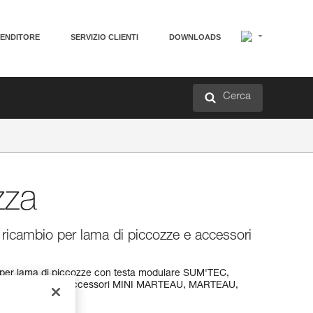
VENDITORE
SERVIZIO CLIENTI
DOWNLOADS
Cerca
zza
i ricambio per lama di piccozze e accessori
io per lama di piccozze con testa modulare SUM'TEC,
 ERGO, e gli accessori MINI MARTEAU, MARTEAU,
PUR'DRY.