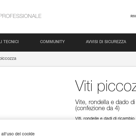
PROFESSIONALE
RI
I TECNICI
COMMUNITY
AVVISI DI SICUREZZA
 piccozza
Viti picco
Vite, rondella e dado d
(confezione da 4)
Viti, rondelle e dadi di ricamb
QUARK, NOMIC, ERGONOMIC e
PANNE, ICE, PUR'ICE, DRY e 
all'uso dei cookie