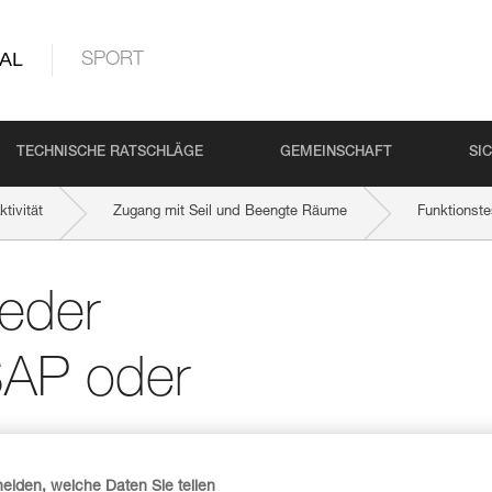
AL
SPORT
TECHNISCHE RATSCHLÄGE
GEMEINSCHAFT
SI
tivität
Zugang mit Seil und Beengte Räume
Funktionste
jeder
ASAP oder
heiden, welche Daten Sie teilen