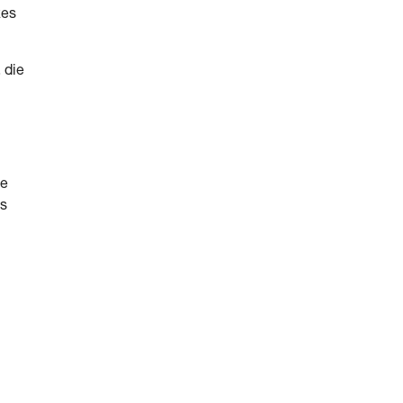
zes
 die
te
es