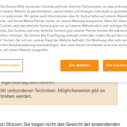
 steht: „Machen Sie bei jeder Installation
Distribution SAS) verwenden Cookies und/oder ähnliche Technologien, um das ordnu
 Test verhindert die geläufigsten Fehler.
n unserer Website zu gewährleisten, unsere Inhalte und Anzeigen individuell zu gestalte
 zu analysieren. Wir geben auch Informationen über Ihr Surfverhalten auf unserer Websi
erbe- und Social-Media-Partner weiter, um unsere Werbung anzupassen. Wenn Sie diese 
Cookies und/oder ähnliche Technologien nur auf unserer Website aktiv und verfolgen Sie
ites. Die Cookies und/oder ähnliche Technologien unserer Partner werden Sie während 
fens verfolgen. Sie können Ihre Einwilligung jederzeit widerrufen, indem Sie auf den Li
n“ klicken, der sich am unteren Rand der Website befindet. Die Ablehnung aller oder ein
Produkte, um die es in diesem Tech Tipp geht,
 Ihre Benutzererfahrung beeinträchtigen, aber unter keinen Umständen wird eine solch
n, auf unsere Website zuzugreifen.
te ziehen. Um diese Zusatzinformationen verstehen zu
auchsanweisung enthaltenen Informationen richtig
instellungen
Alle ablehnen
Alle Cookies
 eine entsprechende Ausbildung und ein spezielles
inem Profi, ob Sie in der Lage sind, den Vorgang
n eigenständig durchführen.
ivität verbundenen Techniken. Möglicherweise gibt es
chrieben werden.
n Stürzen: Sie tragen nicht das Gewicht der anwendenden