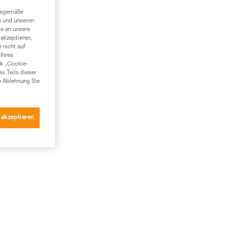
ngsgemäße
n und unseren
te an unsere
akzeptieren,
 nicht auf
Ihres
nk „Cookie-
es Teils dieser
e Ablehnung Sie
 akzeptieren