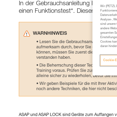
In der Gebrauchsanleitung Ihres ASAP
Wir (PETZL 
einen Funktionstest“. Dieser einfache
Funktioniere
Datenverkehr
Analyse-, W
sind unsere 
andere Webs
WARNHINWEIS
gesamten Sur
Einstellunge
Lesen Sie die Gebrauchsanweisungen der 
Cookies kann
daran hinder
aufmerksam durch, bevor Sie diesen zu Ra
können, müssen Sie zuerst die in der Gebr
verstanden haben.
Cookie-E
Die Beherrschung dieser Techniken setzt
Training voraus. Prüfen Sie zusammen mit e
alleine sicher zu wiederholen, bevor Sie ih
Wir geben Beispiele für die mit Ihrer Akt
noch andere Techniken, die hier nicht bes
ASAP und ASAP LOCK sind Geräte zum Auffangen vo