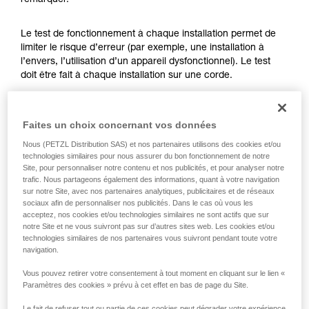
remarquer.
formation et un entraînement spécifique. Validez
avec un professionnel votre capacité à refaire
la manipulation, seul, en toute sécurité, avant
Le test de fonctionnement à chaque installation permet de
de la reproduire en autonomie.
limiter le risque d’erreur (par exemple, une installation à
Nous donnons des exemples de techniques
l’envers, l’utilisation d’un appareil dysfonctionnel). Le test
liées à votre activité. Il peut en exister d’autres
doit être fait à chaque installation sur une corde.
que nous ne décrivons pas ici.
Pour l’ASAP LOCK, vérifiez que la fonction LOCK n’est pas
Faites un choix concernant vos données
activée avant de faire le test.
Nous (PETZL Distribution SAS) et nos partenaires utilisons des cookies et/ou
technologies similaires pour nous assurer du bon fonctionnement de notre
Une fois l’ASAP ou ASAP LOCK placé sur la corde, faites
Site, pour personnaliser notre contenu et nos publicités, et pour analyser notre
coulisser votre appareil brusquement vers le bas. Un
trafic. Nous partageons également des informations, quant à votre navigation
mouvement rapide de la main permet d’atteindre facilement
sur notre Site, avec nos partenaires analytiques, publicitaires et de réseaux
la vitesse de 2 m/s, l’appareil doit bloquer. S’il ne bloque pas,
sociaux afin de personnaliser nos publicités. Dans le cas où vous les
vérifiez votre installation ou inspectez l’état de l’appareil.
acceptez, nos cookies et/ou technologies similaires ne sont actifs que sur
notre Site et ne vous suivront pas sur d’autres sites web. Les cookies et/ou
technologies similaires de nos partenaires vous suivront pendant toute votre
navigation.
Vous pouvez retirer votre consentement à tout moment en cliquant sur le lien «
Paramètres des cookies » prévu à cet effet en bas de page du Site.
Le fait de refuser tout ou partie de ces cookies peut dégrader votre expérience