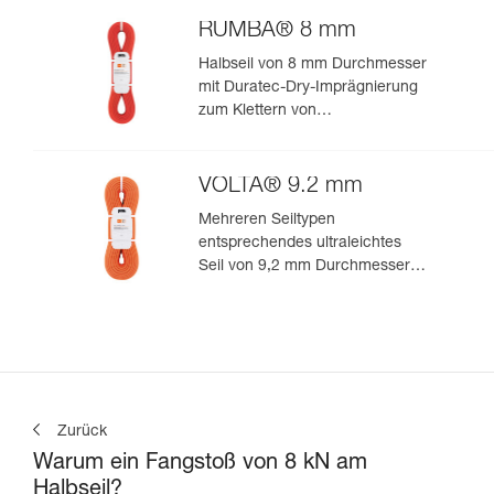
für ultimative Performance beim
Klettern oder Bergsteigen
RUMBA® 8 mm
Halbseil von 8 mm Durchmesser
mit Duratec-Dry-Imprägnierung
zum Klettern von
Mehrseillängenrouten und zum
Bergsteigen
VOLTA® 9.2 mm
Mehreren Seiltypen
entsprechendes ultraleichtes
Seil von 9,2 mm Durchmesser
zum leistungsorientierten
Klettern oder Bergsteigen
Zurück
Warum ein Fangstoß von 8 kN am
Halbseil?