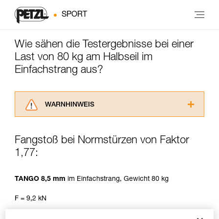
SPORT
Wie sähen die Testergebnisse bei einer
Last von 80 kg am Halbseil im
Einfachstrang aus?
WARNHINWEIS
Lesen Sie die Gebrauchsanweisungen der
Produkte, um die es in diesem Tech Tipp geht,
Fangstoß bei Normstürzen von Faktor
aufmerksam durch, bevor Sie diesen zu Rate
1,77:
ziehen. Um diese Zusatzinformationen
verstehen zu können, müssen Sie zuerst die in
der Gebrauchsanweisung enthaltenen
TANGO 8,5 mm
im Einfachstrang, Gewicht 80 kg
Informationen richtig verstanden haben.
Die Beherrschung dieser Techniken setzt eine
F = 9,2 kN
entsprechende Ausbildung und ein spezielles
Training voraus. Prüfen Sie zusammen mit
Sturzzahl vor dem Bruch: max. 3