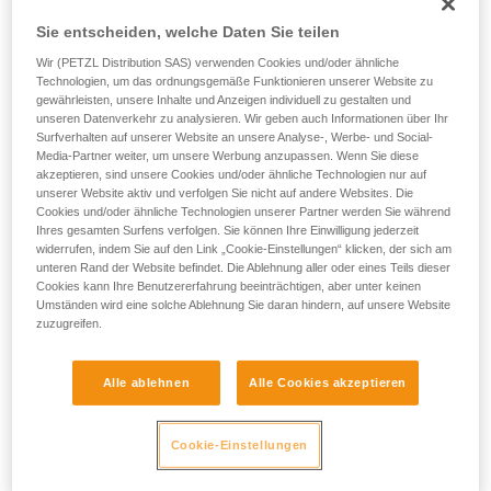
einem Profi, ob Sie in der Lage sind, den
Vorgang alleine sicher zu wiederholen, bevor
Sie entscheiden, welche Daten Sie teilen
Sie ihn eigenständig durchführen.
SALSA 8,2 mm
im Einfachstrang, Gewicht 80 kg
Wir (PETZL Distribution SAS) verwenden Cookies und/oder ähnliche
Wir geben Beispiele für die mit Ihrer Aktivität
Technologien, um das ordnungsgemäße Funktionieren unserer Website zu
verbundenen Techniken. Möglicherweise gibt es
F = 9 kN
gewährleisten, unsere Inhalte und Anzeigen individuell zu gestalten und
noch andere Techniken, die hier nicht
unseren Datenverkehr zu analysieren. Wir geben auch Informationen über Ihr
beschrieben werden.
Surfverhalten auf unserer Website an unsere Analyse-, Werbe- und Social-
Sturzzahl vor dem Bruch: max. 2
Media-Partner weiter, um unsere Werbung anzupassen. Wenn Sie diese
akzeptieren, sind unsere Cookies und/oder ähnliche Technologien nur auf
unserer Website aktiv und verfolgen Sie nicht auf andere Websites. Die
PASO 7,7 mm
im Einfachstrang, Gewicht 80 kg
Cookies und/oder ähnliche Technologien unserer Partner werden Sie während
Ihres gesamten Surfens verfolgen. Sie können Ihre Einwilligung jederzeit
F = 8,5 kN
widerrufen, indem Sie auf den Link „Cookie-Einstellungen“ klicken, der sich am
unteren Rand der Website befindet. Die Ablehnung aller oder eines Teils dieser
Sturzzahl vor dem Bruch: max. 2
Cookies kann Ihre Benutzererfahrung beeinträchtigen, aber unter keinen
Umständen wird eine solche Ablehnung Sie daran hindern, auf unsere Website
zuzugreifen.
Das bedeutet, dass es möglich ist, die beiden Seilstränge
des Halbseils zu trennen und dieses mehrmals
hintereinander zu clippen, um den Seilzug in einer Route zu
Alle ablehnen
Alle Cookies akzeptieren
reduzieren.
Cookie-Einstellungen
Achtung, dies bedeutet nicht, dass der Sichernde problemlos
einen harten Sturz im Einfachstrang abfangen kann. Achten