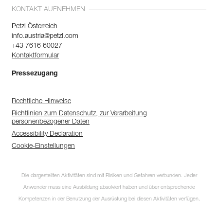
KONTAKT AUFNEHMEN
Petzl Österreich
info.austria@petzl.com
+43 7616 60027
Kontaktformular
Pressezugang
Rechtliche Hinweise
Richtlinien zum Datenschutz, zur Verarbeitung
personenbezogener Daten
Accessibility Declaration
Cookie-Einstellungen
Die dargestellten Aktivitäten sind mit Risiken und Gefahren verbunden. Jeder
Anwender muss eine Ausbildung absolviert haben und über entsprechende
Kompetenzen in der Benutzung der Ausrüstung bei diesen Aktivitäten verfügen.