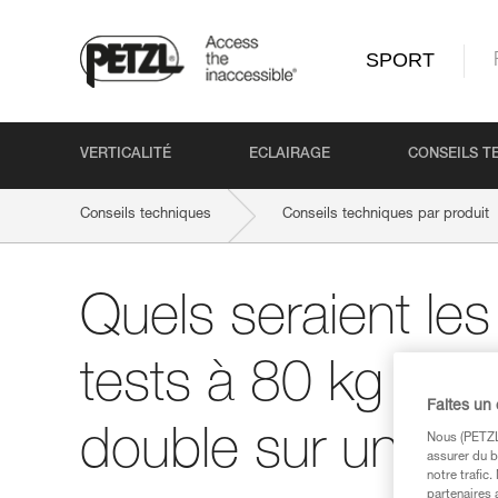
SPORT
VERTICALITÉ
ECLAIRAGE
CONSEILS T
Conseils techniques
Conseils techniques par produit
Quels seraient les
tests à 80 kg sur
Faites un
double sur un brin
Nous (PETZL 
assurer du b
notre trafic
partenaires 