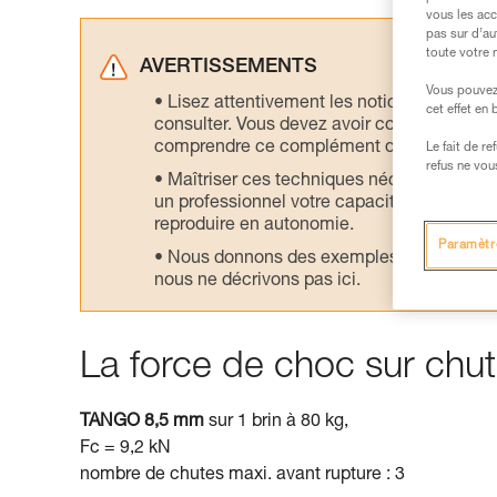
vous les acc
pas sur d’au
toute votre 
AVERTISSEMENTS
Vous pouvez 
Lisez attentivement les notices technique
cet effet en
consulter. Vous devez avoir compris les in
comprendre ce complément d’informations
Le fait de r
refus ne vou
Maîtriser ces techniques nécessite une f
un professionnel votre capacité à refaire la
reproduire en autonomie.
Paramètr
Nous donnons des exemples de techniques l
nous ne décrivons pas ici.
La force de choc sur chut
TANGO 8,5 mm
sur 1 brin à 80 kg,
Fc = 9,2 kN
nombre de chutes maxi. avant rupture : 3