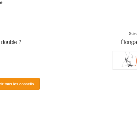
me
Suiv
 double ?
Élonga
oir tous les conseils