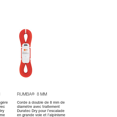
®
M
RUMBA
8 MM
égère
Corde à double de 8 mm de
vec
diamètre avec traitement
Dry
Duratec Dry pour l’escalade
ime
en grande voie et l’alpinisme