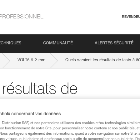
PROFESSIONNEL
REVENDE
ECHNIQUES
COMMUNAUTÉ
ALERTES SÉCURITÉ
VOLTA-9-2-mm
Quels seraient les résultats de tests à 8
 résultats de
 une corde à
 choix concernant vos données
 ?
Distribution SAS) et nos partenaires utilisons des cookies et/ou technologies similai
on fonctionnement de notre Site, pour personnaliser notre contenu et nos publicités, et
. Nous partageons également des informations, quant à votre navigation sur notre Site, 
analytiques, publicitaires et de réseaux sociaux afin de personnaliser nos publicités. Da