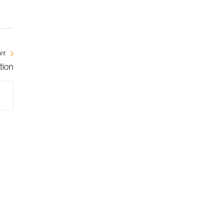
ant
tion