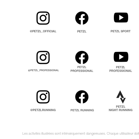
Les activités illustrées sont intrinsèquement dangereuses. Chaque utilisateur do