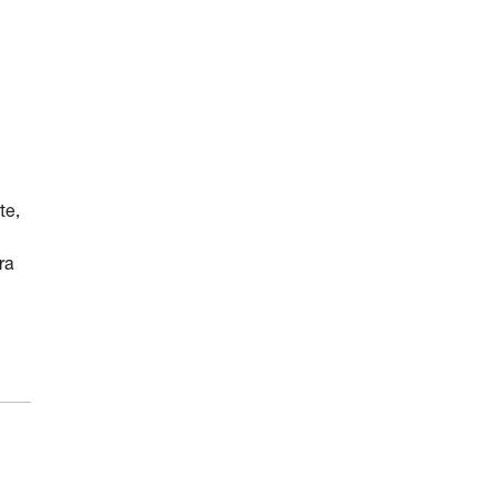
te,
ra