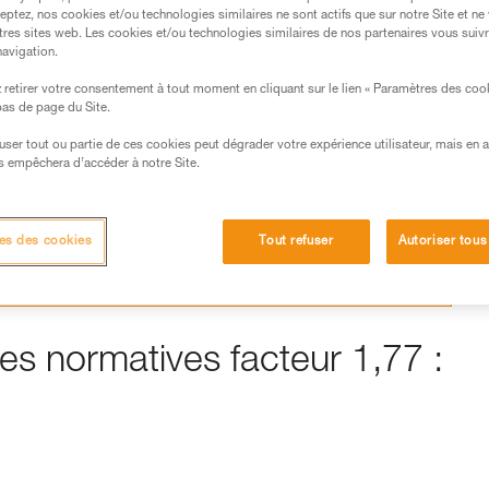
eptez, nos cookies et/ou technologies similaires ne sont actifs que sur notre Site et ne
tres sites web. Les cookies et/ou technologies similaires de nos partenaires vous suiv
navigation.
retirer votre consentement à tout moment en cliquant sur le lien « Paramètres des coo
s des produits utilisés dans ce conseil avant de le
 bas de page du Site.
formations de la notice technique pour pouvoir
.
efuser tout ou partie de ces cookies peut dégrader votre expérience utilisateur, mais en 
s empêchera d’accéder à notre Site.
ormation et un entraînement spécifique. Validez avec
 manipulation, seul, en toute sécurité, avant de la
es des cookies
Tout refuser
Autoriser tous
iées à votre activité. Il peut en exister d’autres que
es normatives facteur 1,77 :