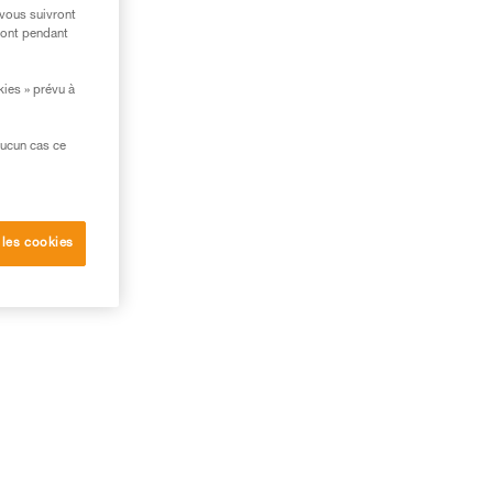
 vous suivront
ront pendant
kies » prévu à
aucun cas ce
 les cookies