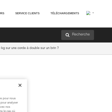
URS
SERVICE CLIENTS
TÉLÉCHARGEMENTS
Recherche
0 kg sur une corde à double sur un brin ?
res pour nous
 pour analyser
avec nos
ns le cas où