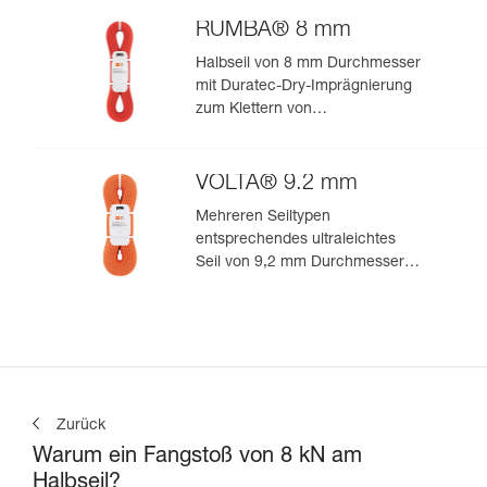
für ultimative Performance beim
Klettern oder Bergsteigen
RUMBA® 8 mm
Halbseil von 8 mm Durchmesser
mit Duratec-Dry-Imprägnierung
zum Klettern von
Mehrseillängenrouten und zum
Bergsteigen
VOLTA® 9.2 mm
Mehreren Seiltypen
entsprechendes ultraleichtes
Seil von 9,2 mm Durchmesser
zum leistungsorientierten
Klettern oder Bergsteigen
Zurück
Warum ein Fangstoß von 8 kN am
Halbseil?