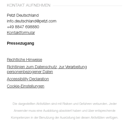
KONTAKT AUFNEHMEN
Petzl Deutschland
info.deutschland@petzl.com
+49 8847 698880
Kontaktformular
Pressezugang
Rechtliche Hinweise
Richtlinien zum Datenschutz, zur Verarbeitung
personenbezogener Daten
Accessibility Declaration
Cookie-Einstellungen
Die dargestellten Aktivitäten sind mit Risiken und Gefahren verbunden. Jeder
Anwender muss eine Ausbildung absolviert haben und über entsprechende
Kompetenzen in der Benutzung der Ausrüstung bei diesen Aktivitäten verfügen.