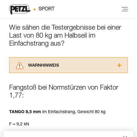
SPORT
Wie sähen die Testergebnisse bei einer
Last von 80 kg am Halbseil im
Einfachstrang aus?
WARNHINWEIS
Lesen Sie die Gebrauchsanweisungen der
Produkte, um die es in diesem Tech Tipp geht,
Fangstoß bei Normstürzen von Faktor
aufmerksam durch, bevor Sie diesen zu Rate
1,77:
ziehen. Um diese Zusatzinformationen
verstehen zu können, müssen Sie zuerst die in
der Gebrauchsanweisung enthaltenen
TANGO 8,5 mm
im Einfachstrang, Gewicht 80 kg
Informationen richtig verstanden haben.
Die Beherrschung dieser Techniken setzt eine
F = 9,2 kN
entsprechende Ausbildung und ein spezielles
Training voraus. Prüfen Sie zusammen mit
Sturzzahl vor dem Bruch: max. 3