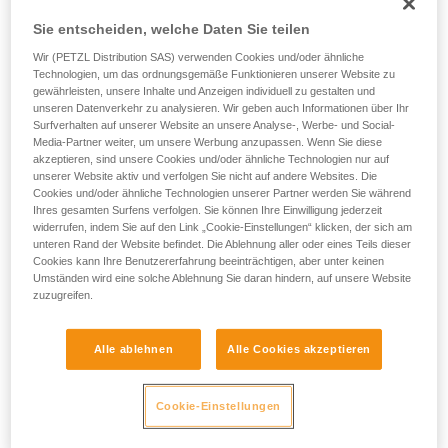
einem Profi, ob Sie in der Lage sind, den
Vorgang alleine sicher zu wiederholen, bevor
Sie entscheiden, welche Daten Sie teilen
Sie ihn eigenständig durchführen.
SALSA 8,2 mm
im Einfachstrang, Gewicht 80 kg
Wir (PETZL Distribution SAS) verwenden Cookies und/oder ähnliche
Wir geben Beispiele für die mit Ihrer Aktivität
Technologien, um das ordnungsgemäße Funktionieren unserer Website zu
verbundenen Techniken. Möglicherweise gibt es
F = 9 kN
gewährleisten, unsere Inhalte und Anzeigen individuell zu gestalten und
noch andere Techniken, die hier nicht
unseren Datenverkehr zu analysieren. Wir geben auch Informationen über Ihr
beschrieben werden.
Surfverhalten auf unserer Website an unsere Analyse-, Werbe- und Social-
Sturzzahl vor dem Bruch: max. 2
Media-Partner weiter, um unsere Werbung anzupassen. Wenn Sie diese
akzeptieren, sind unsere Cookies und/oder ähnliche Technologien nur auf
unserer Website aktiv und verfolgen Sie nicht auf andere Websites. Die
PASO 7,7 mm
im Einfachstrang, Gewicht 80 kg
Cookies und/oder ähnliche Technologien unserer Partner werden Sie während
Ihres gesamten Surfens verfolgen. Sie können Ihre Einwilligung jederzeit
F = 8,5 kN
widerrufen, indem Sie auf den Link „Cookie-Einstellungen“ klicken, der sich am
unteren Rand der Website befindet. Die Ablehnung aller oder eines Teils dieser
Sturzzahl vor dem Bruch: max. 2
Cookies kann Ihre Benutzererfahrung beeinträchtigen, aber unter keinen
Umständen wird eine solche Ablehnung Sie daran hindern, auf unsere Website
zuzugreifen.
Das bedeutet, dass es möglich ist, die beiden Seilstränge
des Halbseils zu trennen und dieses mehrmals
hintereinander zu clippen, um den Seilzug in einer Route zu
Alle ablehnen
Alle Cookies akzeptieren
reduzieren.
Cookie-Einstellungen
Achtung, dies bedeutet nicht, dass der Sichernde problemlos
einen harten Sturz im Einfachstrang abfangen kann. Achten