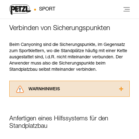
SPORT
Verbinden von Sicherungspunkten
Beim Canyoning sind die Sicherungspunkte, im Gegensatz
zum Sportklettern, wo die Standplätze häufig mit einer Kette
ausgestattet sind, i.d.R. nicht miteinander verbunden. Der
Anwender muss also die Sicherungspunkte beim
Standplatzbau selbst miteinander verbinden.
WARNHINWEIS
Lesen Sie die Gebrauchsanweisungen der
Produkte, um die es in diesem Tech Tipp geht,
aufmerksam durch, bevor Sie diesen zu Rate
Anfertigen eines Hilfssystems für den
ziehen. Um diese Zusatzinformationen
verstehen zu können, müssen Sie zuerst die in
Standplatzbau
der Gebrauchsanweisung enthaltenen
Informationen richtig verstanden haben.