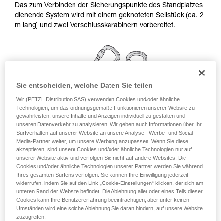
Das zum Verbinden der Sicherungspunkte des Standplatzes
Die Beherrschung dieser Techniken setzt eine
dienende System wird mit einem geknoteten Seilstück (ca. 2
entsprechende Ausbildung und ein spezielles
m lang) und zwei Verschlusskarabinern vorbereitet.
Training voraus. Prüfen Sie zusammen mit
einem Profi, ob Sie in der Lage sind, den
Vorgang alleine sicher zu wiederholen, bevor
Sie ihn eigenständig durchführen.
Wir geben Beispiele für die mit Ihrer Aktivität
verbundenen Techniken. Möglicherweise gibt es
Sie entscheiden, welche Daten Sie teilen
noch andere Techniken, die hier nicht
beschrieben werden.
Wir (PETZL Distribution SAS) verwenden Cookies und/oder ähnliche
Technologien, um das ordnungsgemäße Funktionieren unserer Website zu
gewährleisten, unsere Inhalte und Anzeigen individuell zu gestalten und
unseren Datenverkehr zu analysieren. Wir geben auch Informationen über Ihr
Surfverhalten auf unserer Website an unsere Analyse-, Werbe- und Social-
Media-Partner weiter, um unsere Werbung anzupassen. Wenn Sie diese
akzeptieren, sind unsere Cookies und/oder ähnliche Technologien nur auf
unserer Website aktiv und verfolgen Sie nicht auf andere Websites. Die
Cookies und/oder ähnliche Technologien unserer Partner werden Sie während
Ihres gesamten Surfens verfolgen. Sie können Ihre Einwilligung jederzeit
widerrufen, indem Sie auf den Link „Cookie-Einstellungen“ klicken, der sich am
Kräfteverteilung an einem einfachen
unteren Rand der Website befindet. Die Ablehnung aller oder eines Teils dieser
Cookies kann Ihre Benutzererfahrung beeinträchtigen, aber unter keinen
Standplatz
Umständen wird eine solche Ablehnung Sie daran hindern, auf unsere Website
zuzugreifen.