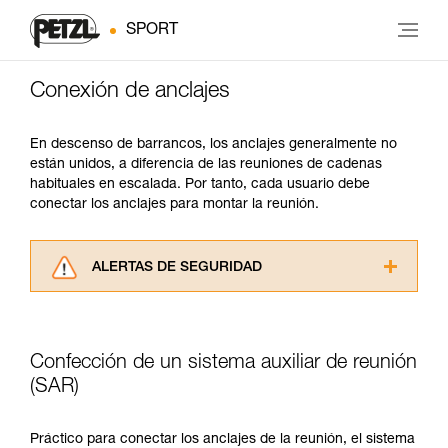
SPORT
Conexión de anclajes
En descenso de barrancos, los anclajes generalmente no
están unidos, a diferencia de las reuniones de cadenas
habituales en escalada. Por tanto, cada usuario debe
conectar los anclajes para montar la reunión.
ALERTAS DE SEGURIDAD
Lea atentamente las fichas técnicas de los
productos utilizados en este consejo antes de
consultarlo. Usted debe comprender la
Confección de un sistema auxiliar de reunión
información de la ficha técnica para poder
comprender este complemento informativo.
(SAR)
Dominar estas técnicas requiere una formación
y un entrenamiento específico. Confirme a
Práctico para conectar los anclajes de la reunión, el sistema
través de un profesional su capacidad para