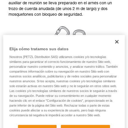
auxiliar de reunión se lleva preparado en el arnés con un
ejecutar estas técnicas, solo y con total
trozo de cuerda anudada (de unos 2 m de largo) y dos
seguridad, antes de ejecutarlas de forma
mosquetones con bloqueo de seguridad.
autónoma.
Damos ejemplos de técnicas relacionadas con
su actividad. Pueden existir otras que no
describimos aquí.
Elija cómo tratamos sus datos
Nosotros [PETZL Distribution SAS) utilizamos cookies y/o tecnologías
similares para garantizar el correcto funcionamiento de nuestro Sitio web,
personalizar nuestro contenido y anuncios, y analizar nuestro tráfico. También
compartimos información sobre su navegación en nuestro Sitio web con
nuestros socios analíticos, publicitarios y de redes sociales para personalizar
nuestros anuncios. Si los acepta, nuestras cookies y/o tecnologías similares
solo estarán activas en nuestro Sitio web y no le seguirán en otros sitios web.
Las cookies y/o tecnologías similares de nuestros socios le seguirán a través
de su navegación. Puede retirar su consentimiento en cualquier momento
haciendo clic en el enlace "Configuración de cookies", proporcionado en la
parte inferior de la página del Sitio web. Rechazar todas o parte de estas
Conexión de una reunión simple
cookies puede afectar a su experiencia de usuario, pero bajo ninguna
circunstancia tal negativa le impedirá acceder a nuestro Sitio web.
Recuerde girar los mosquetones una vez instalados, para