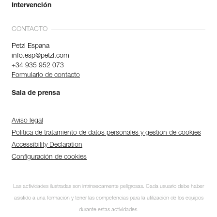
Intervención
CONTACTO
Petzl Espana
info.esp@petzl.com
+34 935 952 073
Formulario de contacto
Sala de prensa
Aviso legal
Política de tratamiento de datos personales y gestión de cookies
Accessibility Declaration
Configuración de cookies
Las actividades ilustradas son intrínsecamente peligrosas. Cada usuario debe haber
asistido a una formación y tener las competencias para la utilización de los equipos
durante estas actividades.