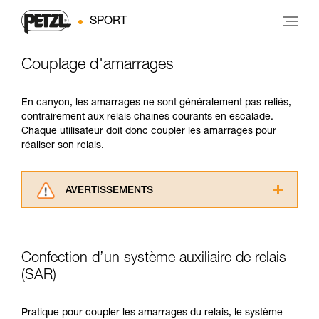
SPORT
Couplage d'amarrages
En canyon, les amarrages ne sont généralement pas reliés,
contrairement aux relais chaînés courants en escalade.
Chaque utilisateur doit donc coupler les amarrages pour
réaliser son relais.
AVERTISSEMENTS
Lisez attentivement les notices techniques des
produits utilisés dans ce conseil avant de le
consulter. Vous devez avoir compris les
Confection d’un système auxiliaire de relais
informations de la notice technique pour
pouvoir comprendre ce complément
(SAR)
d’informations.
Maîtriser ces techniques nécessite une
Pratique pour coupler les amarrages du relais, le système
formation et un entraînement spécifique. Validez