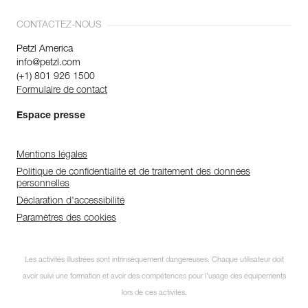
CONTACTEZ-NOUS
Petzl America
info@petzl.com
(+1) 801 926 1500
Formulaire de contact
Espace presse
Mentions légales
Politique de confidentialité et de traitement des données
personnelles
Déclaration d'accessibilité
Paramètres des cookies
Les activités illustrées sont intrinsèquement dangereuses. Chaque utilisateur doit
avoir suivi une formation et avoir des compétences pour l’usage des équipements
lors de ces activités.