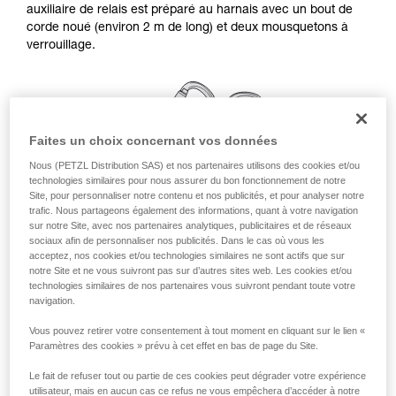
auxiliaire de relais est préparé au harnais avec un bout de
avec un professionnel votre capacité à refaire
corde noué (environ 2 m de long) et deux mousquetons à
la manipulation, seul, en toute sécurité, avant
verrouillage.
de la reproduire en autonomie.
Nous donnons des exemples de techniques
liées à votre activité. Il peut en exister d’autres
que nous ne décrivons pas ici.
Faites un choix concernant vos données
Nous (PETZL Distribution SAS) et nos partenaires utilisons des cookies et/ou
technologies similaires pour nous assurer du bon fonctionnement de notre
Site, pour personnaliser notre contenu et nos publicités, et pour analyser notre
trafic. Nous partageons également des informations, quant à votre navigation
sur notre Site, avec nos partenaires analytiques, publicitaires et de réseaux
sociaux afin de personnaliser nos publicités. Dans le cas où vous les
acceptez, nos cookies et/ou technologies similaires ne sont actifs que sur
notre Site et ne vous suivront pas sur d’autres sites web. Les cookies et/ou
technologies similaires de nos partenaires vous suivront pendant toute votre
navigation.
Vous pouvez retirer votre consentement à tout moment en cliquant sur le lien «
Couplage d'un relais simple
Paramètres des cookies » prévu à cet effet en bas de page du Site.
Le fait de refuser tout ou partie de ces cookies peut dégrader votre expérience
Pensez à retourner les mousquetons une fois installés, pour
utilisateur, mais en aucun cas ce refus ne vous empêchera d’accéder à notre