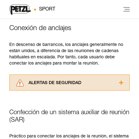
SPORT
Conexión de anclajes
En descenso de barrancos, los anclajes generalmente no
están unidos, a diferencia de las reuniones de cadenas
habituales en escalada. Por tanto, cada usuario debe
conectar los anclajes para montar la reunión.
ALERTAS DE SEGURIDAD
Lea atentamente las fichas técnicas de los
productos utilizados en este consejo antes de
consultarlo. Usted debe comprender la
Confección de un sistema auxiliar de reunión
información de la ficha técnica para poder
comprender este complemento informativo.
(SAR)
Dominar estas técnicas requiere una formación
y un entrenamiento específico. Confirme a
Práctico para conectar los anclajes de la reunión, el sistema
través de un profesional su capacidad para