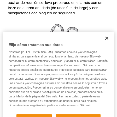
auxiliar de reunión se lleva preparado en el arnés con un
ejecutar estas técnicas, solo y con total
trozo de cuerda anudada (de unos 2 m de largo) y dos
seguridad, antes de ejecutarlas de forma
mosquetones con bloqueo de seguridad.
autónoma.
Damos ejemplos de técnicas relacionadas con
su actividad. Pueden existir otras que no
describimos aquí.
Elija cómo tratamos sus datos
Nosotros [PETZL Distribution SAS) utilizamos cookies y/o tecnologías
similares para garantizar el correcto funcionamiento de nuestro Sitio web,
personalizar nuestro contenido y anuncios, y analizar nuestro tráfico. También
compartimos información sobre su navegación en nuestro Sitio web con
nuestros socios analíticos, publicitarios y de redes sociales para personalizar
nuestros anuncios. Si los acepta, nuestras cookies y/o tecnologías similares
solo estarán activas en nuestro Sitio web y no le seguirán en otros sitios web.
Las cookies y/o tecnologías similares de nuestros socios le seguirán a través
de su navegación. Puede retirar su consentimiento en cualquier momento
haciendo clic en el enlace "Configuración de cookies", proporcionado en la
parte inferior de la página del Sitio web. Rechazar todas o parte de estas
Conexión de una reunión simple
cookies puede afectar a su experiencia de usuario, pero bajo ninguna
circunstancia tal negativa le impedirá acceder a nuestro Sitio web.
Recuerde girar los mosquetones una vez instalados, para