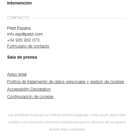
Intervención
CONTACTO
Petzl Espana
info.esp@petzl.com
+34 935 952 073
Formulario de contacto
Sala de prensa
Aviso legal
Política de tratamiento de datos personales y gestión de cookies
Accessibility Declaration
Configuración de cookies
Las actividades ilustradas son intrínsecamente peligrosas. Cada usuario debe haber
asistido a una formación y tener las competencias para la utilización de los equipos
durante estas actividades.