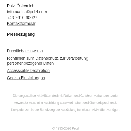
Petzl Österreich
info.austria@petzl.com
+43 7616 60027
Kontaktformular
Pressezugang
Rechtliche Hinweise
Richtlinien zum Datenschutz, zur Verarbeitung
personenbezogener Daten
Accessibility Declaration
Cookie-Einstellungen
Die dargestellten Aktivitäten sind mit Risiken und Gefahren verbunden. Jeder
Anwender muss eine Ausbildung absolviert haben und über entsprechende
Kompetenzen in der Benutzung der Ausrüstung bei diesen Aktivitäten verfügen.
© 1995-2026 Petzl