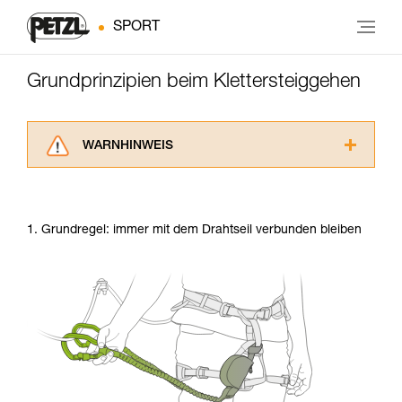
SPORT
Grundprinzipien beim Klettersteiggehen
WARNHINWEIS
Lesen Sie die Gebrauchsanweisungen der
Produkte, um die es in diesem Tech Tipp geht,
aufmerksam durch, bevor Sie diesen zu Rate
1. Grundregel: immer mit dem Drahtseil verbunden bleiben
ziehen. Um diese Zusatzinformationen
verstehen zu können, müssen Sie zuerst die in
der Gebrauchsanweisung enthaltenen
Informationen richtig verstanden haben.
Die Beherrschung dieser Techniken setzt eine
entsprechende Ausbildung und ein spezielles
Training voraus. Prüfen Sie zusammen mit
einem Profi, ob Sie in der Lage sind, den
Vorgang alleine sicher zu wiederholen, bevor
Sie ihn eigenständig durchführen.