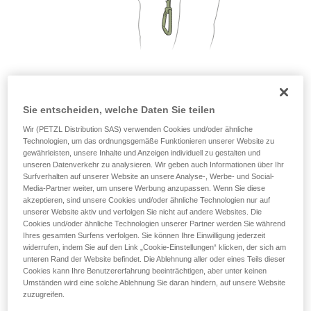
Wir geben Beispiele für die mit Ihrer Aktivität
verbundenen Techniken. Möglicherweise gibt es
noch andere Techniken, die hier nicht
beschrieben werden.
2. Immer nur eine Person pro Drahtseilabschnitt
Sie entscheiden, welche Daten Sie teilen
Wir (PETZL Distribution SAS) verwenden Cookies und/oder ähnliche
Technologien, um das ordnungsgemäße Funktionieren unserer Website zu
gewährleisten, unsere Inhalte und Anzeigen individuell zu gestalten und
unseren Datenverkehr zu analysieren. Wir geben auch Informationen über Ihr
Surfverhalten auf unserer Website an unsere Analyse-, Werbe- und Social-
Media-Partner weiter, um unsere Werbung anzupassen. Wenn Sie diese
akzeptieren, sind unsere Cookies und/oder ähnliche Technologien nur auf
unserer Website aktiv und verfolgen Sie nicht auf andere Websites. Die
Cookies und/oder ähnliche Technologien unserer Partner werden Sie während
Ihres gesamten Surfens verfolgen. Sie können Ihre Einwilligung jederzeit
widerrufen, indem Sie auf den Link „Cookie-Einstellungen“ klicken, der sich am
unteren Rand der Website befindet. Die Ablehnung aller oder eines Teils dieser
Cookies kann Ihre Benutzererfahrung beeinträchtigen, aber unter keinen
Umständen wird eine solche Ablehnung Sie daran hindern, auf unsere Website
zuzugreifen.