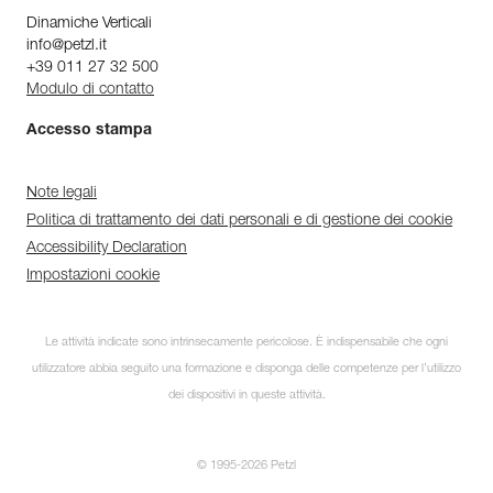
Dinamiche Verticali
info@petzl.it
+39 011 27 32 500
Modulo di contatto
Accesso stampa
Note legali
Politica di trattamento dei dati personali e di gestione dei cookie
Accessibility Declaration
Impostazioni cookie
Le attività indicate sono intrinsecamente pericolose. È indispensabile che ogni
utilizzatore abbia seguito una formazione e disponga delle competenze per l’utilizzo
dei dispositivi in queste attività.
© 1995-2026 Petzl