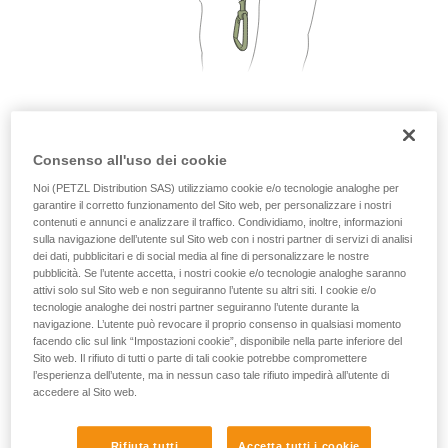
2. Una sola persona per segmento di cavo
Consenso all'uso dei cookie
Noi (PETZL Distribution SAS) utilizziamo cookie e/o tecnologie analoghe per
garantire il corretto funzionamento del Sito web, per personalizzare i nostri
contenuti e annunci e analizzare il traffico. Condividiamo, inoltre, informazioni
sulla navigazione dell’utente sul Sito web con i nostri partner di servizi di analisi
dei dati, pubblicitari e di social media al fine di personalizzare le nostre
pubblicità. Se l’utente accetta, i nostri cookie e/o tecnologie analoghe saranno
attivi solo sul Sito web e non seguiranno l’utente su altri siti. I cookie e/o
tecnologie analoghe dei nostri partner seguiranno l’utente durante la
navigazione. L’utente può revocare il proprio consenso in qualsiasi momento
facendo clic sul link “Impostazioni cookie”, disponibile nella parte inferiore del
Sito web. Il rifiuto di tutti o parte di tali cookie potrebbe compromettere
l’esperienza dell’utente, ma in nessun caso tale rifiuto impedirà all’utente di
accedere al Sito web.
Rifiuta tutti
Accetta tutti i cookie