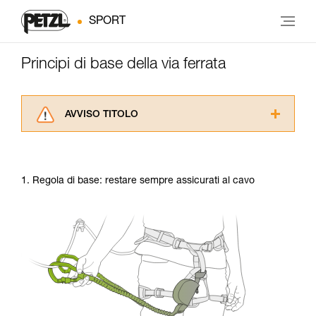
SPORT
Principi di base della via ferrata
AVVISO TITOLO
Leggere attentamente le istruzioni tecniche dei
prodotti utilizzati in questo consiglio prima di
consultarlo. Dovete aver compreso le
1. Regola di base: restare sempre assicurati al cavo
informazioni dell’istruzione tecnica per poter
capire queste ulteriori informazioni.
La padronanza di queste tecniche richiede una
formazione ed un addestramento specifico.
Verificate con un professionista la vostra
capacità di rifare la manovra, da soli, in piena
sicurezza, prima di riprodurla autonomamente.
Forniamo esempi di tecniche relative alla vostra
attività. Ne possono esistere altre che non
vengono qui descritte.