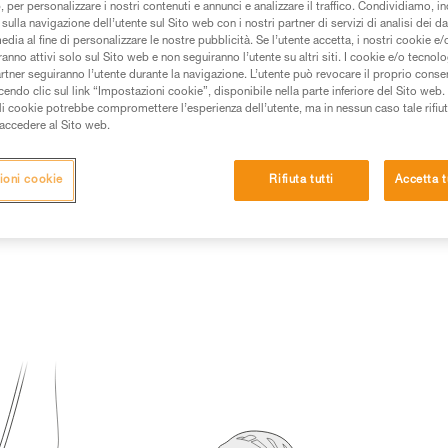
 per personalizzare i nostri contenuti e annunci e analizzare il traffico. Condividiamo, in
sulla navigazione dell’utente sul Sito web con i nostri partner di servizi di analisi dei dat
 dei prodotti utilizzati in questo consiglio prima di
edia al fine di personalizzare le nostre pubblicità. Se l’utente accetta, i nostri cookie e
azioni dell’istruzione tecnica per poter capire queste
anno attivi solo sul Sito web e non seguiranno l’utente su altri siti. I cookie e/o tecnol
artner seguiranno l’utente durante la navigazione. L’utente può revocare il proprio conse
do clic sul link “Impostazioni cookie”, disponibile nella parte inferiore del Sito web. Il 
de una formazione ed un addestramento specifico.
ali cookie potrebbe compromettere l’esperienza dell’utente, ma in nessun caso tale rifiu
pacità di rifare la manovra, da soli, in piena sicurezza,
i accedere al Sito web.
vostra attività. Ne possono esistere altre che non
ioni cookie
Rifiuta tutti
Accetta t