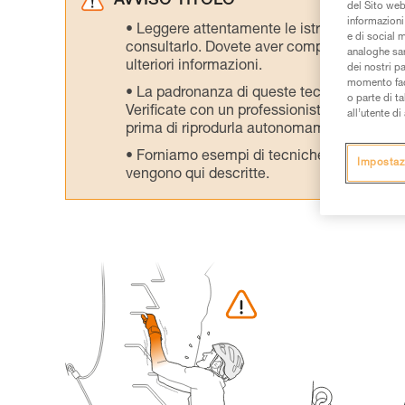
AVVISO TITOLO
del Sito web,
informazioni 
Leggere attentamente le istruzioni tecniche
e di social m
consultarlo. Dovete aver compreso le inform
analoghe sar
ulteriori informazioni.
dei nostri p
momento facen
La padronanza di queste tecniche richie
o parte di t
Verificate con un professionista la vostra ca
all’utente d
prima di riprodurla autonomamente.
Forniamo esempi di tecniche relative alla 
Impostaz
vengono qui descritte.