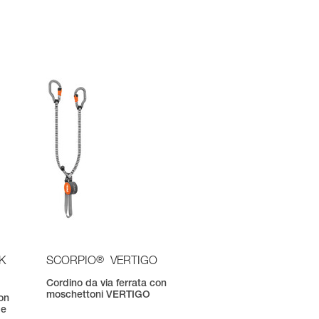
®
K
SCORPIO
VERTIGO
Cordino da via ferrata con
moschettoni VERTIGO
con
 e