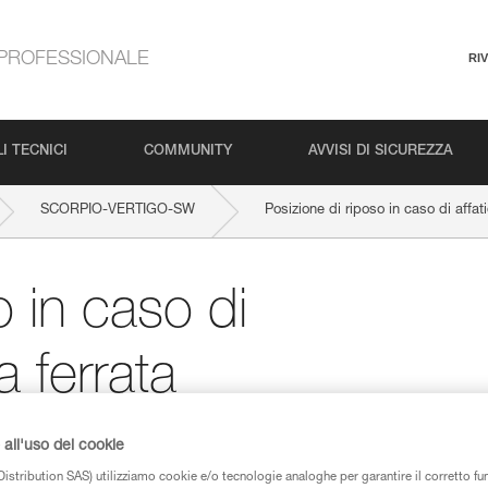
PROFESSIONALE
RI
I TECNICI
COMMUNITY
AVVISI DI SICUREZZA
SCORPIO-VERTIGO-SW
Posizione di riposo in caso di affat
o in caso di
a ferrata
all'uso dei cookie
istribution SAS) utilizziamo cookie e/o tecnologie analoghe per garantire il corretto f