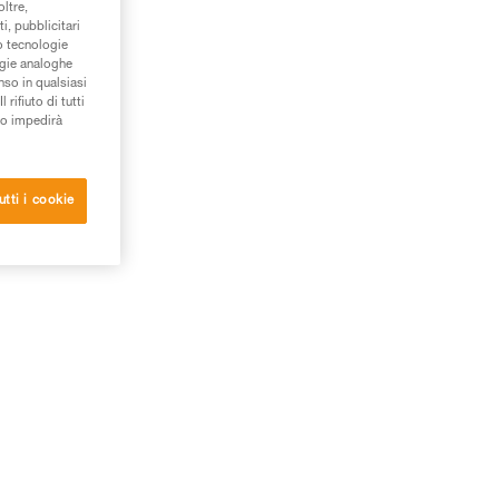
oltre,
i, pubblicitari
/o tecnologie
ogie analoghe
nso in qualsiasi
rifiuto di tutti
to impedirà
utti i cookie