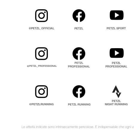
Le attività indicate sono intrinsecamente pericolose. È indispensabile che ogni uti